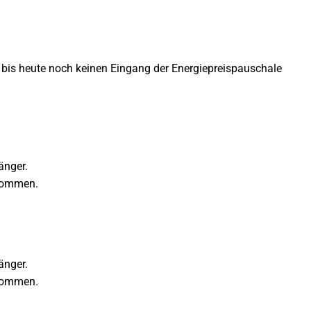
is heute noch keinen Eingang der Energiepreispauschale
änger.
ekommen.
änger.
ekommen.