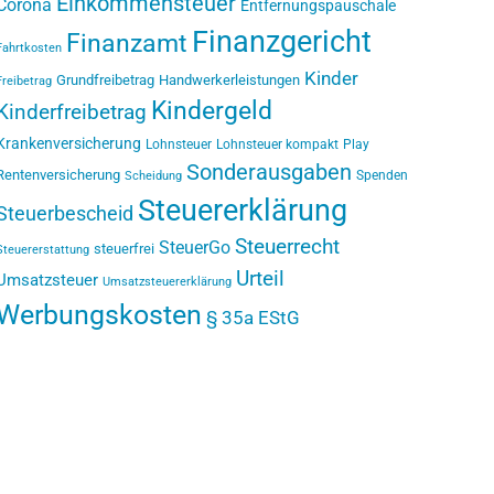
Einkommensteuer
Corona
Entfernungspauschale
Finanzgericht
Finanzamt
Fahrtkosten
Kinder
Grundfreibetrag
Handwerkerleistungen
Freibetrag
Kindergeld
Kinderfreibetrag
Krankenversicherung
Lohnsteuer
Lohnsteuer kompakt
Play
Sonderausgaben
Rentenversicherung
Spenden
Scheidung
Steuererklärung
Steuerbescheid
Steuerrecht
SteuerGo
steuerfrei
Steuererstattung
Urteil
Umsatzsteuer
Umsatzsteuererklärung
Werbungskosten
§ 35a EStG