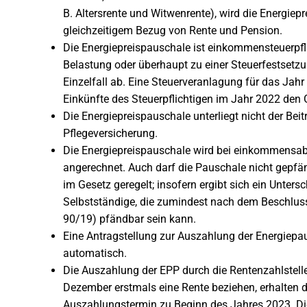
B. Altersrente und Witwenrente), wird die Energiepr
gleichzeitigem Bezug von Rente und Pension.
Die Energiepreispauschale ist einkommensteuerpflic
Belastung oder überhaupt zu einer Steuerfestsetz
Einzelfall ab. Eine Steuerveranlagung für das Jahr 
Einkünfte des Steuerpflichtigen im Jahr 2022 den 
Die Energiepreispauschale unterliegt nicht der Beit
Pflegeversicherung.
Die Energiepreispauschale wird bei einkommensa
angerechnet. Auch darf die Pauschale nicht gepfän
im Gesetz geregelt; insofern ergibt sich ein Unter
Selbstständige, die zumindest nach dem Beschlus
90/19) pfändbar sein kann.
Eine Antragstellung zur Auszahlung der Energiepaus
automatisch.
Die Auszahlung der EPP durch die Rentenzahlstelle
Dezember erstmals eine Rente beziehen, erhalten d
Auszahlungstermin zu Beginn des Jahres 2023. Di