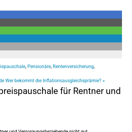
eispauschale
,
Pensionäre
,
Rentenversicherung
,
de
Wer bekommt die Inflationsausgleichsprämie?
»
reispauschale für Rentner und
ntner und Versorgungsbeziehende nicht gut