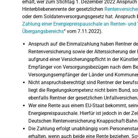
erhält, wer zum Stichtag 1. Dezember 2022 Anspruch 
Hinterbliebenenrente der gesetzlichen
Rentenversiche
oder dem Soldatenversorgungsgesetz hat. Anspruch 
Zahlung einer Energiepreispauschale an Renten- und
Übergangsbereichs
“ vom 7.11.2022).
Anspruch auf die Einmalzahlung haben Rentner de
Rentenversicherung sowie der Alterssicherung der 
aufgrund einer Versicherungspflicht in der Künstle
Empfänger von Versorgungsbezügen nach dem Bea
Versorgungsempfänger der Länder und Kommunen 
Nicht anspruchsberechtigt sind Rentner der beruf
liegt die Regelungskompetenz nicht beim Bund, so
ebenfalls Rentner der gesetzlichen Unfallversicher
Wer eine Rente aus einem EU-Staat bekommt, seine
Energiepreispauschale. Hierfür ist jedoch in der Ze
Deutschen Rentenversicherung Knappschaft-Bahn-
Die Zahlung erfolgt unabhängig vom Personenstan
erhalten, wenn auch beide eine Rente beziehen. S