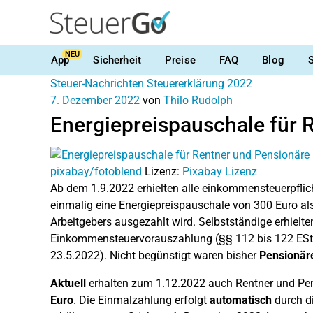
NEU
App
Sicherheit
Preise
FAQ
Blog
Steuer-Nachrichten
Steuererklärung 2022
7. Dezember 2022
von
Thilo Rudolph
Energiepreispauschale für 
pixabay/fotoblend
Lizenz:
Pixabay Lizenz
Ab dem 1.9.2022 erhielten alle einkommensteuerpfli
einmalig eine Energiepreispauschale von 300 Euro a
Arbeitgebers ausgezahlt wird. Selbstständige erhielt
Einkommensteuervorauszahlung (§§ 112 bis 122 EStG
23.5.2022). Nicht begünstigt waren bisher
Pensionär
Aktuell
erhalten zum 1.12.2022 auch Rentner und Pe
Euro
. Die Einmalzahlung erfolgt
automatisch
durch di