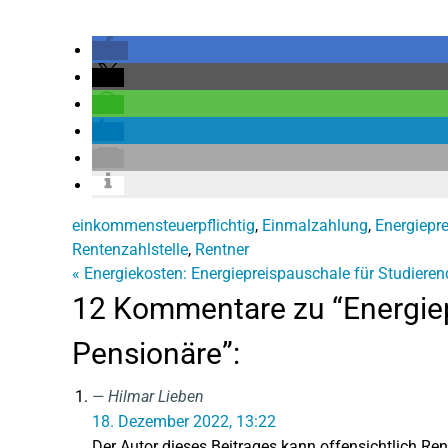
einkommensteuerpflichtig
,
Einmalzahlung
,
Energiepr
Rentenzahlstelle
,
Rentner
«
Energiekosten: Energiepreispauschale für Studieren
12 Kommentare zu “Energiep
Pensionäre”:
Hilmar Lieben
18. Dezember 2022, 13:22
Der Autor dieses Beitrages kann offensichtlich Re