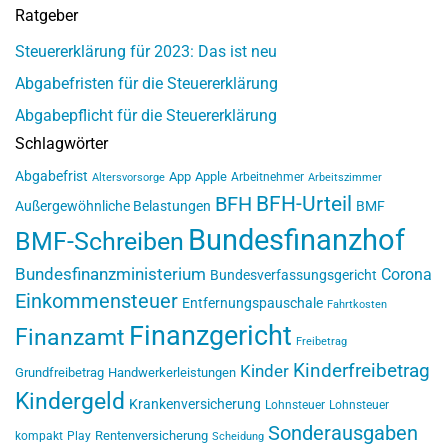
Ratgeber
Steuererklärung für 2023: Das ist neu
Abgabefristen für die Steuererklärung
Abgabepflicht für die Steuererklärung
Schlagwörter
Abgabefrist
App
Apple
Arbeitnehmer
Altersvorsorge
Arbeitszimmer
BFH-Urteil
BFH
Außergewöhnliche Belastungen
BMF
Bundesfinanzhof
BMF-Schreiben
Bundesfinanzministerium
Corona
Bundesverfassungsgericht
Einkommensteuer
Entfernungspauschale
Fahrtkosten
Finanzgericht
Finanzamt
Freibetrag
Kinderfreibetrag
Kinder
Grundfreibetrag
Handwerkerleistungen
Kindergeld
Krankenversicherung
Lohnsteuer
Lohnsteuer
Sonderausgaben
Rentenversicherung
kompakt
Play
Scheidung