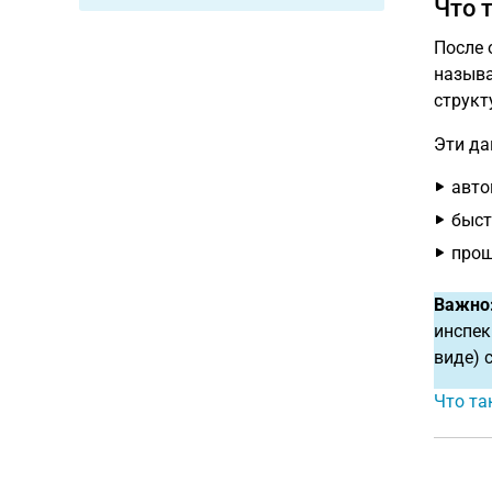
Что 
После 
назыв
структ
Эти да
авто
быст
прощ
Важно
инспек
виде) 
Что та