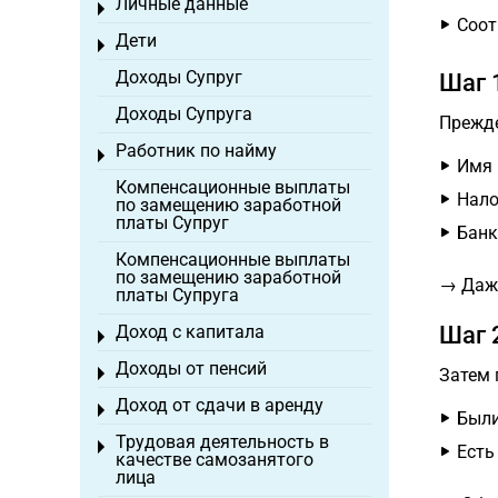
Личные данные
Toggle menu
Соот
Дети
Toggle menu
Доходы Супруг
Шаг 
Доходы Супруга
Прежде
Работник по найму
Toggle menu
Имя 
Компенсационные выплаты
Нало
по замещению заработной
платы Супруг
Банк
Компенсационные выплаты
по замещению заработной
→ Даже
платы Супруга
Доход с капитала
Шаг 
Toggle menu
Доходы от пенсий
Toggle menu
Затем 
Доход от сдачи в аренду
Toggle menu
Были
Трудовая деятельность в
Toggle menu
Есть
качестве самозанятого
лица