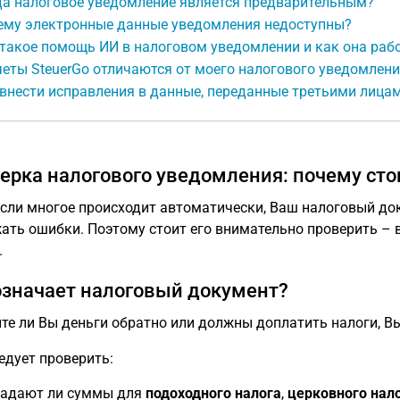
да налоговое уведомление является предварительным?
ему электронные данные уведомления недоступны?
такое помощь ИИ в налоговом уведомлении и как она раб
еты SteuerGo отличаются от моего налогового уведомлени
внести исправления в данные, переданные третьими лицам
ерка налогового уведомления: почему сто
сли многое происходит автоматически, Ваш налоговый до
ать ошибки. Поэтому стоит его внимательно проверить – 
.
означает налоговый документ?
те ли Вы деньги обратно или должны доплатить налоги, Вы
едует проверить:
адают ли суммы для
подоходного налога
,
церковного нал