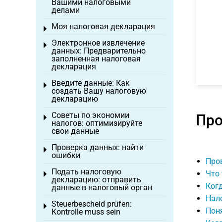
Вашими налоговыми
делами
Моя налоговая декларация
Toggle menu
Электронное извлечение
Toggle menu
данных: Предварительно
заполненная налоговая
декларация
Введите данные: Как
Toggle menu
создать Вашу налоговую
декларацию
Советы по экономии
Про
Toggle menu
налогов: оптимизируйте
свои данные
Проверка данных: найти
Toggle menu
ошибки
Про
Подать налоговую
Что
Toggle menu
декларацию: отправить
Когд
данные в налоговый орган
Нало
Steuerbescheid prüfen:
Toggle menu
Поня
Kontrolle muss sein