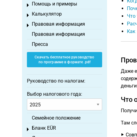
Ког
Помощь и примеры
Toggle menu
Поч
Калькулятор
Toggle menu
Что 
Расч
Правовая информация
Toggle menu
Как 
Правовая информация
Пресса
Скачать бесплатное руководство
Пров
по программе в формате .pdf
Даже е
содерж
Руководство по налогам:
деньги
Выбор налогового года:
Что 
Получи
Семейное положение
Там сл
Бланк EÜR
Toggle menu
Совп