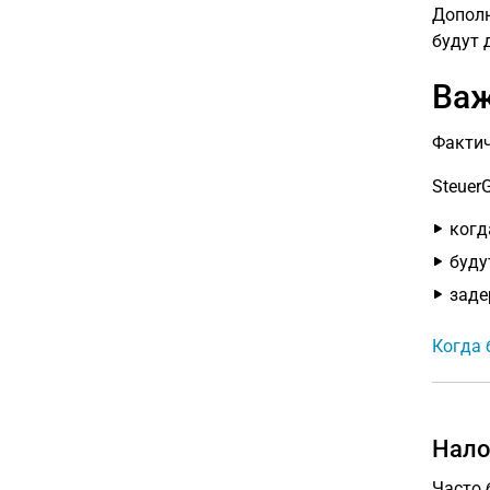
Дополн
будут 
Важ
Фактич
Steuer
когд
буду
заде
Когда 
Нало
Часто 