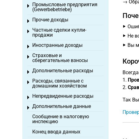
→ Обра
Промысловые предприятия
Toggle menu
(Gewerbebetriebe)
Поче
Прочие доходы
Toggle menu
Ошиб
Частные сделки купли-
Toggle menu
продажи
Не в
Иностранные доходы
Вы м
Toggle menu
Страховые и
Toggle menu
сберегательные взносы
Коро
Дополнительные расходы
Toggle menu
Всегда
1.
Пров
Расходы, связанные с
Toggle menu
домашним хозяйством
2.
Срав
Непредвиденные расходы
Toggle menu
Так Вы
Дополнительные данные
Toggle menu
Провер
Сообщение в налоговую
инспекцию
Конец ввода данных