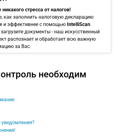
 никакого стресса от налогов!
е, как заполнить налоговую декларацию
е и эффективнее с помощью
IntelliScan
.
 загрузите документы - наш искусственный
ект распознает и обработает всю важную
ацию за Вас.
контроль необходим
имание
е уведомления?
снения!