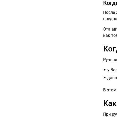
Когд
После 
предос
Эта ав
как то
Ког
Ручная
у Ва
данн
В этом
Как
При ру