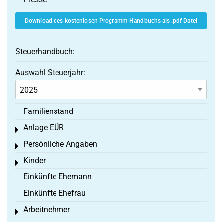
Download des kostenlosen Programm-Handbuchs als .pdf Datei
Steuerhandbuch:
Auswahl Steuerjahr:
Familienstand
Anlage EÜR
Toggle menu
Persönliche Angaben
Toggle menu
Kinder
Toggle menu
Einkünfte Ehemann
Einkünfte Ehefrau
Arbeitnehmer
Toggle menu