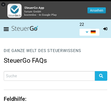
×
SteuerGo App
Ansehen
forium GmbH
kostenlos - In Google Play
22
DIE GANZE WELT DES STEUERWISSENS
SteuerGo FAQs
Feldhilfe: