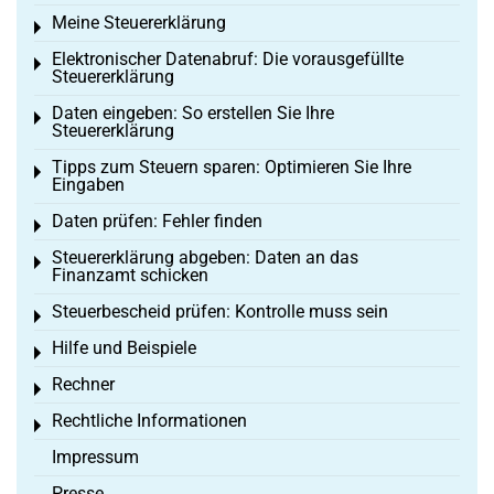
Meine Steuererklärung
Toggle menu
Elektronischer Datenabruf: Die vorausgefüllte
Toggle menu
Steuererklärung
Daten eingeben: So erstellen Sie Ihre
Toggle menu
Steuererklärung
Tipps zum Steuern sparen: Optimieren Sie Ihre
Toggle menu
Eingaben
Daten prüfen: Fehler finden
Toggle menu
Steuererklärung abgeben: Daten an das
Toggle menu
Finanzamt schicken
Steuerbescheid prüfen: Kontrolle muss sein
Toggle menu
Hilfe und Beispiele
Toggle menu
Rechner
Toggle menu
Rechtliche Informationen
Toggle menu
Impressum
Presse