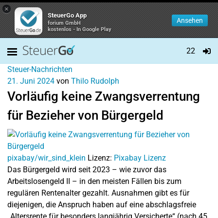
×
SteuerGo App
Ansehen
forium GmbH
kostenlos - In Google Play
22
Steuer-Nachrichten
21. Juni 2024
von
Thilo Rudolph
Vorläufig keine Zwangsverrentung
für Bezieher von Bürgergeld
pixabay/wir_sind_klein
Lizenz:
Pixabay Lizenz
Das Bürgergeld wird seit 2023 – wie zuvor das
Arbeitslosengeld II – in den meisten Fällen bis zum
regulären Rentenalter gezahlt. Ausnahmen gibt es für
diejenigen, die Anspruch haben auf eine abschlagsfreie
„Altersrente für besonders langjährig Versicherte“ (nach 45