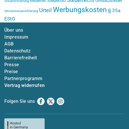
Steuerrecht
SteuerGo
Umsatzsteuer
steuerfrei
Steuererstattung
Werbungskosten
Urteil
§ 35a
Umsatzsteuererklärung
EStG
Über uns
Impressum
AGB
Datenschutz
Barrierefreiheit
Presse
Preise
Partnerprogramm
Vertrag widerrufen
Folgen Sie uns
Facebook
X
Instagram