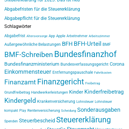
Abgabefristen für die Steuererklärung
Abgabepflicht für die Steuererklärung
Schlagwörter
Abgabefrist
App
Apple
Arbeitnehmer
Altersvorsorge
Arbeitszimmer
BFH-Urteil
BFH
Außergewöhnliche Belastungen
BMF
Bundesfinanzhof
BMF-Schreiben
Bundesfinanzministerium
Corona
Bundesverfassungsgericht
Einkommensteuer
Entfernungspauschale
Fahrtkosten
Finanzgericht
Finanzamt
Freibetrag
Kinderfreibetrag
Kinder
Grundfreibetrag
Handwerkerleistungen
Kindergeld
Krankenversicherung
Lohnsteuer
Lohnsteuer
Sonderausgaben
Rentenversicherung
kompakt
Play
Scheidung
Steuererklärung
Steuerbescheid
Spenden