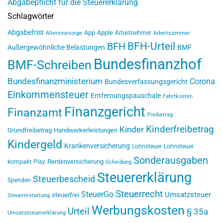
Abgabepflicht für die Steuererklärung
Schlagwörter
Abgabefrist
App
Apple
Arbeitnehmer
Altersvorsorge
Arbeitszimmer
BFH-Urteil
BFH
Außergewöhnliche Belastungen
BMF
Bundesfinanzhof
BMF-Schreiben
Bundesfinanzministerium
Corona
Bundesverfassungsgericht
Einkommensteuer
Entfernungspauschale
Fahrtkosten
Finanzgericht
Finanzamt
Freibetrag
Kinderfreibetrag
Kinder
Grundfreibetrag
Handwerkerleistungen
Kindergeld
Krankenversicherung
Lohnsteuer
Lohnsteuer
Sonderausgaben
Rentenversicherung
kompakt
Play
Scheidung
Steuererklärung
Steuerbescheid
Spenden
Steuerrecht
SteuerGo
Umsatzsteuer
steuerfrei
Steuererstattung
Werbungskosten
Urteil
§ 35a
Umsatzsteuererklärung