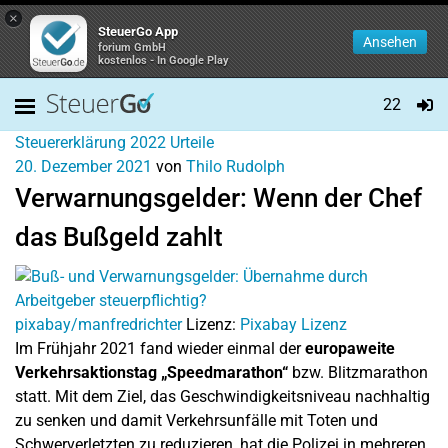
×
SteuerGo App
Ansehen
forium GmbH
kostenlos - In Google Play
22
Steuererklärung 2022
Urteile
20. Dezember 2021
von
Thilo Rudolph
Verwarnungsgelder: Wenn der Chef
das Bußgeld zahlt
pixabay/manfredrichter
Lizenz:
Pixabay Lizenz
Im Frühjahr 2021 fand wieder einmal der
europaweite
Verkehrsaktionstag „Speedmarathon“
bzw. Blitzmarathon
statt. Mit dem Ziel, das Geschwindigkeitsniveau nachhaltig
zu senken und damit Verkehrsunfälle mit Toten und
Schwerverletzten zu reduzieren, hat die Polizei in mehreren