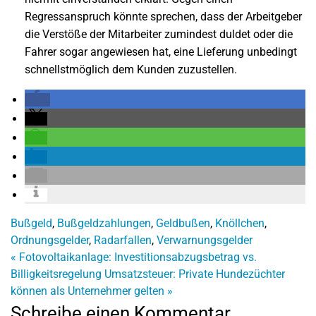
Regressanspruch könnte sprechen, dass der Arbeitgeber
die Verstöße der Mitarbeiter zumindest duldet oder die
Fahrer sogar angewiesen hat, eine Lieferung unbedingt
schnellstmöglich dem Kunden zuzustellen.
Bußgeld
,
Bußgeldzahlungen
,
Geldbußen
,
Knöllchen
,
Ordnungsgelder
,
Radarfallen
,
Verwarnungsgelder
«
Fotovoltaikanlage: Investitionsabzugsbetrag vs.
Billigkeitsregelung
Umsatzsteuer: Private Hundezüchter
können als Unternehmer gelten
»
Schreibe einen Kommentar