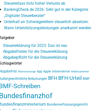
Steuererlass trotz hoher Verluste ab
BankingCheck.de 2026: Sehr gut in der Kategorie
„Digitaler Steuerberater“
Unterhalt an Schwiegereltern steuerlich absetzen:
Wann Unterstützungsleistungen anerkannt werden
Ratgeber
Steuererklärung für 2023: Das ist neu
Abgabefristen für die Steuererklärung
Abgabepflicht für die Steuererklärung
Schlagwörter
Abgabefrist
App
Apple
Arbeitnehmer
Altersvorsorge
Arbeitszimmer
BFH-Urteil
BFH
Außergewöhnliche Belastungen
BMF
BMF-Schreiben
Bundesfinanzhof
Bundesfinanzministerium
Bundesverfassungsgericht