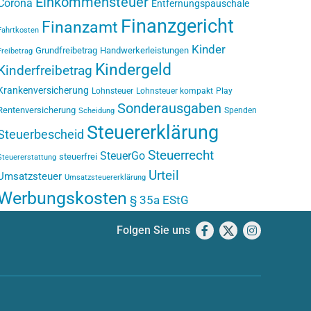
Einkommensteuer
Corona
Entfernungspauschale
Finanzgericht
Finanzamt
Fahrtkosten
Kinder
Grundfreibetrag
Handwerkerleistungen
Freibetrag
Kindergeld
Kinderfreibetrag
Krankenversicherung
Lohnsteuer
Lohnsteuer kompakt
Play
Sonderausgaben
Rentenversicherung
Spenden
Scheidung
Steuererklärung
Steuerbescheid
Steuerrecht
SteuerGo
steuerfrei
Steuererstattung
Urteil
Umsatzsteuer
Umsatzsteuererklärung
Werbungskosten
§ 35a EStG
Folgen Sie uns
Facebook
X
Instagram