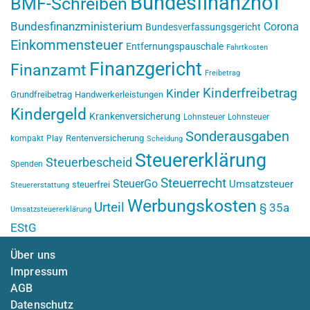
Bundesfinanzhof
BMF-Schreiben
Bundesfinanzministerium
Corona
Bundesverfassungsgericht
Einkommensteuer
Entfernungspauschale
Fahrtkosten
Finanzgericht
Finanzamt
Freibetrag
Kinderfreibetrag
Kinder
Grundfreibetrag
Handwerkerleistungen
Kindergeld
Krankenversicherung
Lohnsteuer
Lohnsteuer
Sonderausgaben
Rentenversicherung
kompakt
Play
Scheidung
Steuererklärung
Steuerbescheid
Spenden
Steuerrecht
SteuerGo
Umsatzsteuer
steuerfrei
Steuererstattung
Werbungskosten
Urteil
§ 35a
Umsatzsteuererklärung
EStG
Über uns
Impressum
AGB
Datenschutz