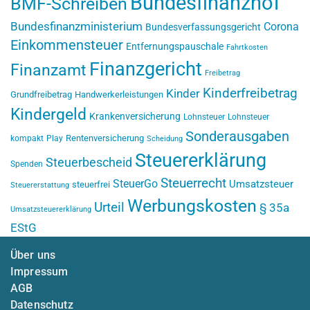
Bundesfinanzhof
BMF-Schreiben
Bundesfinanzministerium
Corona
Bundesverfassungsgericht
Einkommensteuer
Entfernungspauschale
Fahrtkosten
Finanzgericht
Finanzamt
Freibetrag
Kinderfreibetrag
Kinder
Grundfreibetrag
Handwerkerleistungen
Kindergeld
Krankenversicherung
Lohnsteuer
Lohnsteuer
Sonderausgaben
Rentenversicherung
kompakt
Play
Scheidung
Steuererklärung
Steuerbescheid
Spenden
Steuerrecht
SteuerGo
Umsatzsteuer
steuerfrei
Steuererstattung
Werbungskosten
Urteil
§ 35a
Umsatzsteuererklärung
EStG
Über uns
Impressum
AGB
Datenschutz