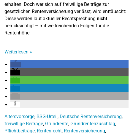
erhalten. Doch wer sich auf freiwillige Beiträge zur
gesetzlichen Rentenversicherung verlässt, wird enttäuscht:
Diese werden laut aktueller Rechtsprechung
nicht
berücksichtigt – mit weitreichenden Folgen für die
Rentenhöhe.
Weiterlesen
»
Altersvorsorge
,
BSG-Urteil
,
Deutsche Rentenversicherung
,
freiwillige Beiträge
,
Grundrente
,
Grundrentenzuschlag
,
Pflichtbeiträge
,
Rentenrecht
,
Rentenversicherung
,