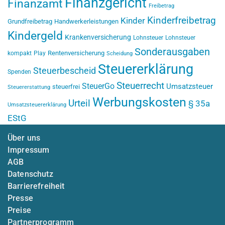
Finanzgericht
Finanzamt
Freibetrag
Kinderfreibetrag
Kinder
Grundfreibetrag
Handwerkerleistungen
Kindergeld
Krankenversicherung
Lohnsteuer
Lohnsteuer
Sonderausgaben
Rentenversicherung
kompakt
Play
Scheidung
Steuererklärung
Steuerbescheid
Spenden
Steuerrecht
SteuerGo
Umsatzsteuer
steuerfrei
Steuererstattung
Werbungskosten
Urteil
§ 35a
Umsatzsteuererklärung
EStG
Über uns
Impressum
AGB
Datenschutz
Barrierefreiheit
Presse
Preise
Partnerprogramm