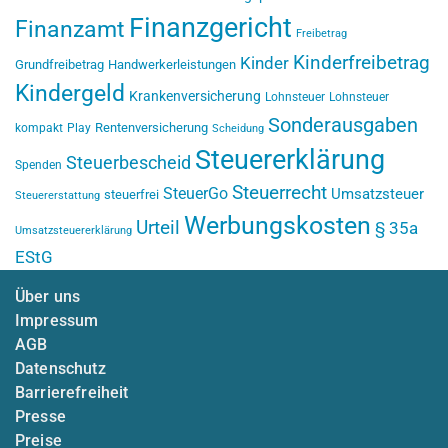
Finanzgericht
Finanzamt
Freibetrag
Kinderfreibetrag
Kinder
Grundfreibetrag
Handwerkerleistungen
Kindergeld
Krankenversicherung
Lohnsteuer
Lohnsteuer
Sonderausgaben
Rentenversicherung
kompakt
Play
Scheidung
Steuererklärung
Steuerbescheid
Spenden
Steuerrecht
SteuerGo
Umsatzsteuer
steuerfrei
Steuererstattung
Werbungskosten
Urteil
§ 35a
Umsatzsteuererklärung
EStG
Über uns
Impressum
AGB
Datenschutz
Barrierefreiheit
Presse
Preise