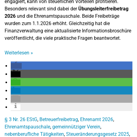
engagiert, kann von steuerlichen Vorteilen profitieren.
Besonders relevant sind dabei der
Übungsleiterfreibetrag
2026
und die Ehrenamtspauschale. Beide Freibeträge
wurden zum 1.1.2026 erhöht. Gleichzeitig hat die
Finanzverwaltung eine aktualisierte Informationsbroschüre
veröffentlicht, die viele praktische Fragen beantwortet.
Weiterlesen
»
§ 3 Nr. 26 EStG
,
Betreuerfreibetrag
,
Ehrenamt 2026
,
Ehrenamtspauschale
,
gemeinnütziger Verein
,
nebenberufliche Tätigkeiten
,
Steueränderungsgesetz 2025
,