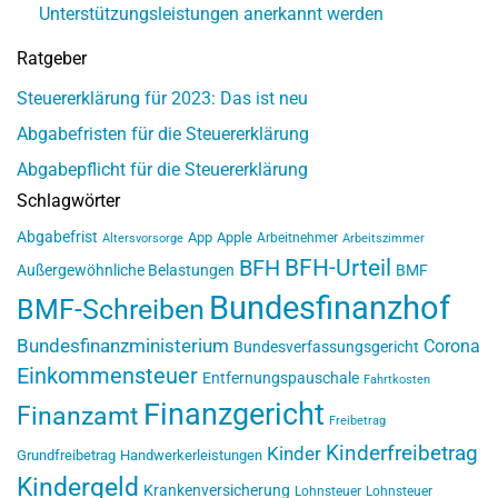
Unterstützungsleistungen anerkannt werden
Ratgeber
Steuererklärung für 2023: Das ist neu
Abgabefristen für die Steuererklärung
Abgabepflicht für die Steuererklärung
Schlagwörter
Abgabefrist
App
Apple
Arbeitnehmer
Altersvorsorge
Arbeitszimmer
BFH-Urteil
BFH
Außergewöhnliche Belastungen
BMF
Bundesfinanzhof
BMF-Schreiben
Bundesfinanzministerium
Corona
Bundesverfassungsgericht
Einkommensteuer
Entfernungspauschale
Fahrtkosten
Finanzgericht
Finanzamt
Freibetrag
Kinderfreibetrag
Kinder
Grundfreibetrag
Handwerkerleistungen
Kindergeld
Krankenversicherung
Lohnsteuer
Lohnsteuer