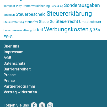
Sonderausgaben
Rentenversicherung
kompakt
Play
Scheidung
Steuererklärung
Steuerbescheid
Spenden
Steuerrecht
SteuerGo
Umsatzsteuer
steuerfrei
Steuererstattung
Werbungskosten
Urteil
§ 35a
Umsatzsteuererklärung
EStG
Über uns
Impressum
AGB
Datenschutz
Barrierefreiheit
Presse
Preise
Partnerprogramm
Vertrag widerrufen
Folgen Sie uns
Facebook
X
Instagram