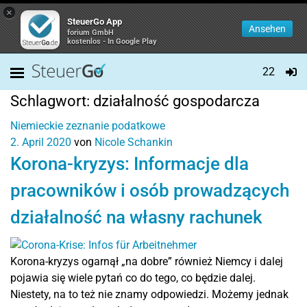
×
SteuerGo App
Ansehen
forium GmbH
kostenlos - In Google Play
22
Schlagwort:
działalność gospodarcza
Niemieckie zeznanie podatkowe
2. April 2020
von
Nicole Schankin
Korona-kryzys: Informacje dla
pracowników i osób prowadzących
działalność na własny rachunek
Korona-kryzys ogarnął „na dobre” również Niemcy i dalej
pojawia się wiele pytań co do tego, co będzie dalej.
Niestety, na to też nie znamy odpowiedzi. Możemy jednak