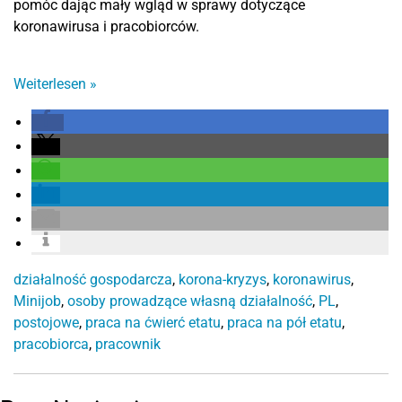
pomóc dając mały wgląd w sprawy dotyczące
koronawirusa i pracobiorców.
Weiterlesen
»
działalność gospodarcza
,
korona-kryzys
,
koronawirus
,
Minijob
,
osoby prowadzące własną działalność
,
PL
,
postojowe
,
praca na ćwierć etatu
,
praca na pół etatu
,
pracobiorca
,
pracownik