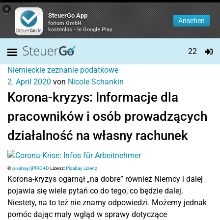
×
SteuerGo App
Ansehen
forium GmbH
kostenlos - In Google Play
22
Niemieckie zeznanie podatkowe
2. April 2020
von
Nicole Schankin
Korona-kryzys: Informacje dla
pracowników i osób prowadzących
działalność na własny rachunek
©
pixabay/jPIRO4D
Lizenz:
Pixabay Lizenz
Korona-kryzys ogarnął „na dobre” również Niemcy i dalej
pojawia się wiele pytań co do tego, co będzie dalej.
Niestety, na to też nie znamy odpowiedzi. Możemy jednak
pomóc dając mały wgląd w sprawy dotyczące