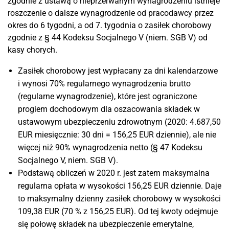
zgodnie z ustawą o nieprzerwanym wynagrodzeniu istnieje
roszczenie o dalsze wynagrodzenie od pracodawcy przez
okres do 6 tygodni, a od 7. tygodnia o zasiłek chorobowy
zgodnie z § 44 Kodeksu Socjalnego V (niem. SGB V) od
kasy chorych.
Zasiłek chorobowy jest wypłacany za dni kalendarzowe
i wynosi 70% regularnego wynagrodzenia brutto
(regularne wynagrodzenie), które jest ograniczone
progiem dochodowym dla oszacowania składek w
ustawowym ubezpieczeniu zdrowotnym (2020: 4.687,50
EUR miesięcznie: 30 dni = 156,25 EUR dziennie), ale nie
więcej niż 90% wynagrodzenia netto (§ 47 Kodeksu
Socjalnego V, niem. SGB V).
Podstawą obliczeń w 2020 r. jest zatem maksymalna
regularna opłata w wysokości 156,25 EUR dziennie. Daje
to maksymalny dzienny zasiłek chorobowy w wysokości
109,38 EUR (70 % z 156,25 EUR). Od tej kwoty odejmuje
się połowę składek na ubezpieczenie emerytalne,