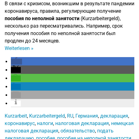
В связи с кризисом, возникшим в результате пандемии
коронавируса, правила, регулирующие получение
пособия по неполной занятости
(Kurzarbeitergeld),
несколько раз пересматривались. Например, срок
получения пособия по неполной занятости был
продлен до 24 месяцев.
Weiterlesen
»
Kurzarbeit
,
Kurzarbeitergeld
,
RU
,
Германия
,
декларация
,
коронавирус
,
налоги
,
налоговая декларация
,
немецкая
налоговая декларация
,
обязательство
,
подать
декларацию
,
пособие
,
пособие на неполной занятости