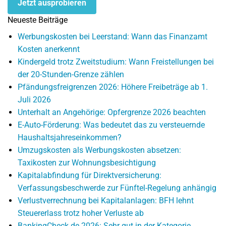
Jetzt ausprobieren
Neueste Beiträge
Werbungskosten bei Leerstand: Wann das Finanzamt
Kosten anerkennt
Kindergeld trotz Zweitstudium: Wann Freistellungen bei
der 20-Stunden-Grenze zählen
Pfändungsfreigrenzen 2026: Höhere Freibeträge ab 1.
Juli 2026
Unterhalt an Angehörige: Opfergrenze 2026 beachten
E-Auto-Förderung: Was bedeutet das zu versteuernde
Haushaltsjahreseinkommen?
Umzugskosten als Werbungskosten absetzen:
Taxikosten zur Wohnungsbesichtigung
Kapitalabfindung für Direktversicherung:
Verfassungsbeschwerde zur Fünftel-Regelung anhängig
Verlustverrechnung bei Kapitalanlagen: BFH lehnt
Steuererlass trotz hoher Verluste ab
BankingCheck.de 2026: Sehr gut in der Kategorie