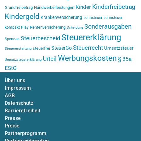
Kinderfreibetrag
Kinder
Grundfreibetrag
Handwerkerleistungen
Kindergeld
Krankenversicherung
Lohnsteuer
Lohnsteuer
Sonderausgaben
Rentenversicherung
kompakt
Play
Scheidung
Steuererklärung
Steuerbescheid
Spenden
Steuerrecht
SteuerGo
Umsatzsteuer
steuerfrei
Steuererstattung
Werbungskosten
Urteil
§ 35a
Umsatzsteuererklärung
EStG
Über uns
Impressum
AGB
Datenschutz
Barrierefreiheit
Presse
Preise
Partnerprogramm
Vertrag widerrufen