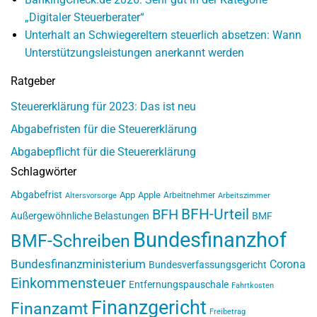
„Digitaler Steuerberater“
Unterhalt an Schwiegereltern steuerlich absetzen: Wann
Unterstützungsleistungen anerkannt werden
Ratgeber
Steuererklärung für 2023: Das ist neu
Abgabefristen für die Steuererklärung
Abgabepflicht für die Steuererklärung
Schlagwörter
Abgabefrist
App
Apple
Arbeitnehmer
Altersvorsorge
Arbeitszimmer
BFH-Urteil
BFH
Außergewöhnliche Belastungen
BMF
Bundesfinanzhof
BMF-Schreiben
Bundesfinanzministerium
Corona
Bundesverfassungsgericht
Einkommensteuer
Entfernungspauschale
Fahrtkosten
Finanzgericht
Finanzamt
Freibetrag