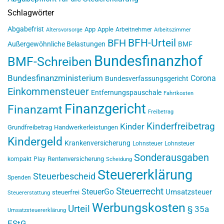
Schlagwörter
Abgabefrist
App
Apple
Arbeitnehmer
Altersvorsorge
Arbeitszimmer
BFH-Urteil
BFH
Außergewöhnliche Belastungen
BMF
Bundesfinanzhof
BMF-Schreiben
Bundesfinanzministerium
Corona
Bundesverfassungsgericht
Einkommensteuer
Entfernungspauschale
Fahrtkosten
Finanzgericht
Finanzamt
Freibetrag
Kinderfreibetrag
Kinder
Grundfreibetrag
Handwerkerleistungen
Kindergeld
Krankenversicherung
Lohnsteuer
Lohnsteuer
Sonderausgaben
Rentenversicherung
kompakt
Play
Scheidung
Steuererklärung
Steuerbescheid
Spenden
Steuerrecht
SteuerGo
Umsatzsteuer
steuerfrei
Steuererstattung
Werbungskosten
Urteil
§ 35a
Umsatzsteuererklärung
EStG