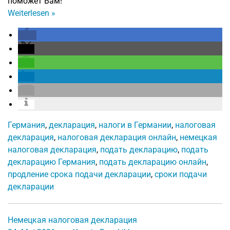
поможет Вам!
Weiterlesen
»
Германия
,
декларация
,
налоги в Германии
,
налоговая
декларация
,
налоговая декларация онлайн
,
немецкая
налоговая декларация
,
подать декларацию
,
подать
декларацию Германия
,
подать декларацию онлайн
,
продление срока подачи декларации
,
сроки подачи
декларации
Немецкая налоговая декларация