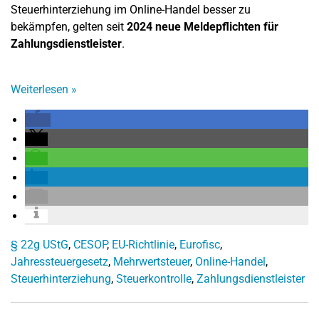
Steuerhinterziehung im Online-Handel besser zu
bekämpfen, gelten seit
2024 neue Meldepflichten für
Zahlungsdienstleister
.
Weiterlesen
»
§ 22g UStG
,
CESOP
,
EU-Richtlinie
,
Eurofisc
,
Jahressteuergesetz
,
Mehrwertsteuer
,
Online-Handel
,
Steuerhinterziehung
,
Steuerkontrolle
,
Zahlungsdienstleister