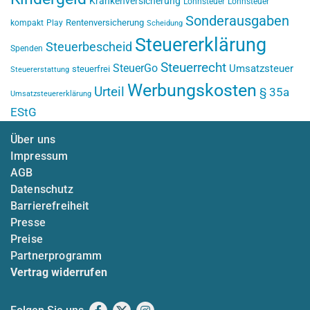
Krankenversicherung
Lohnsteuer
Lohnsteuer
Sonderausgaben
Rentenversicherung
kompakt
Play
Scheidung
Steuererklärung
Steuerbescheid
Spenden
Steuerrecht
SteuerGo
Umsatzsteuer
steuerfrei
Steuererstattung
Werbungskosten
Urteil
§ 35a
Umsatzsteuererklärung
EStG
Über uns
Impressum
AGB
Datenschutz
Barrierefreiheit
Presse
Preise
Partnerprogramm
Vertrag widerrufen