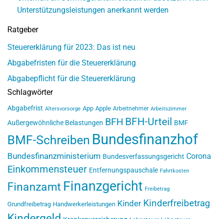
Unterstützungsleistungen anerkannt werden
Ratgeber
Steuererklärung für 2023: Das ist neu
Abgabefristen für die Steuererklärung
Abgabepflicht für die Steuererklärung
Schlagwörter
Abgabefrist
App
Apple
Arbeitnehmer
Altersvorsorge
Arbeitszimmer
BFH-Urteil
BFH
Außergewöhnliche Belastungen
BMF
Bundesfinanzhof
BMF-Schreiben
Bundesfinanzministerium
Corona
Bundesverfassungsgericht
Einkommensteuer
Entfernungspauschale
Fahrtkosten
Finanzgericht
Finanzamt
Freibetrag
Kinderfreibetrag
Kinder
Grundfreibetrag
Handwerkerleistungen
Kindergeld