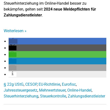
Steuerhinterziehung im Online-Handel besser zu
bekämpfen, gelten seit
2024 neue Meldepflichten für
Zahlungsdienstleister
.
Weiterlesen
»
§ 22g UStG
,
CESOP
,
EU-Richtlinie
,
Eurofisc
,
Jahressteuergesetz
,
Mehrwertsteuer
,
Online-Handel
,
Steuerhinterziehung
,
Steuerkontrolle
,
Zahlungsdienstleister