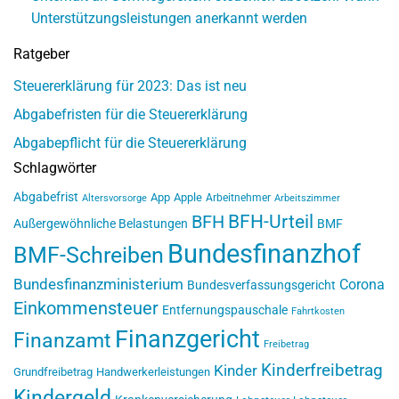
Unterstützungsleistungen anerkannt werden
Ratgeber
Steuererklärung für 2023: Das ist neu
Abgabefristen für die Steuererklärung
Abgabepflicht für die Steuererklärung
Schlagwörter
Abgabefrist
App
Apple
Arbeitnehmer
Altersvorsorge
Arbeitszimmer
BFH-Urteil
BFH
Außergewöhnliche Belastungen
BMF
Bundesfinanzhof
BMF-Schreiben
Bundesfinanzministerium
Corona
Bundesverfassungsgericht
Einkommensteuer
Entfernungspauschale
Fahrtkosten
Finanzgericht
Finanzamt
Freibetrag
Kinderfreibetrag
Kinder
Grundfreibetrag
Handwerkerleistungen
Kindergeld