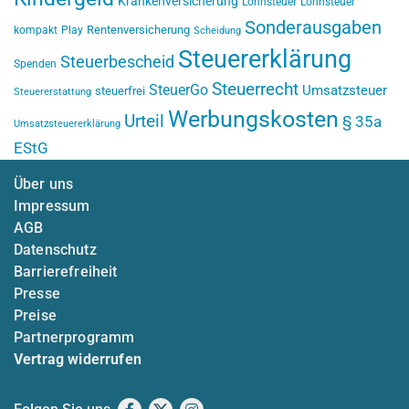
Krankenversicherung
Lohnsteuer
Lohnsteuer
Sonderausgaben
Rentenversicherung
kompakt
Play
Scheidung
Steuererklärung
Steuerbescheid
Spenden
Steuerrecht
SteuerGo
Umsatzsteuer
steuerfrei
Steuererstattung
Werbungskosten
Urteil
§ 35a
Umsatzsteuererklärung
EStG
Über uns
Impressum
AGB
Datenschutz
Barrierefreiheit
Presse
Preise
Partnerprogramm
Vertrag widerrufen