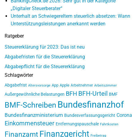
BankingCheck.de 2026: Sehr gut in der Kategorie
„Digitaler Steuerberater“
Unterhalt an Schwiegereltern steuerlich absetzen: Wann
Unterstützungsleistungen anerkannt werden
Ratgeber
Steuererklärung für 2023: Das ist neu
Abgabefristen für die Steuererklärung
Abgabepflicht für die Steuererklärung
Schlagwörter
Abgabefrist
App
Apple
Arbeitnehmer
Altersvorsorge
Arbeitszimmer
BFH-Urteil
BFH
Außergewöhnliche Belastungen
BMF
Bundesfinanzhof
BMF-Schreiben
Bundesfinanzministerium
Corona
Bundesverfassungsgericht
Einkommensteuer
Entfernungspauschale
Fahrtkosten
Finanzgericht
Finanzamt
Freibetrag