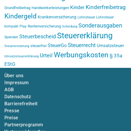
Kinderfreibetrag
Kinder
Grundfreibetrag
Handwerkerleistungen
Kindergeld
Krankenversicherung
Lohnsteuer
Lohnsteuer
Sonderausgaben
Rentenversicherung
kompakt
Play
Scheidung
Steuererklärung
Steuerbescheid
Spenden
Steuerrecht
SteuerGo
Umsatzsteuer
steuerfrei
Steuererstattung
Werbungskosten
Urteil
§ 35a
Umsatzsteuererklärung
EStG
Über uns
Impressum
AGB
Datenschutz
Barrierefreiheit
Presse
Preise
Partnerprogramm