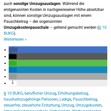
auch
sonstige Umzugsauslagen
. Während die
erstgenannten Kosten in nachgewiesener Höhe absetzbar
sind, können sonstige Umzugsauslagen mit einem
Pauschbetrag – der sogenannten
Umzugskostenpauschale
– geltend gemacht werden (
§ 10
BUKG
).
Weiterlesen
»
§ 10 BUKG
,
beruflicher Umzug
,
Erhöhungsbetrag
,
haushaltszugehörige Personen
,
Ledige
,
Pauschbetrag
,
steuerfrei
,
steuerliche Erstattung
,
Umzug
,
Umzugskosten
,