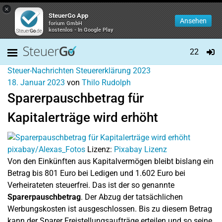
×
SteuerGo App
Ansehen
forium GmbH
kostenlos - In Google Play
22
Steuer-Nachrichten
Steuererklärung 2023
18. Januar 2023
von
Thilo Rudolph
Sparerpauschbetrag für
Kapitalerträge wird erhöht
pixabay/Alexas_Fotos
Lizenz:
Pixabay Lizenz
Von den Einkünften aus Kapitalvermögen bleibt bislang ein
Betrag bis 801 Euro bei Ledigen und 1.602 Euro bei
Verheirateten steuerfrei. Das ist der so genannte
Sparerpauschbetrag
. Der Abzug der tatsächlichen
Werbungskosten ist ausgeschlossen. Bis zu diesem Betrag
kann der Sparer Freistellungsaufträge erteilen und so seine