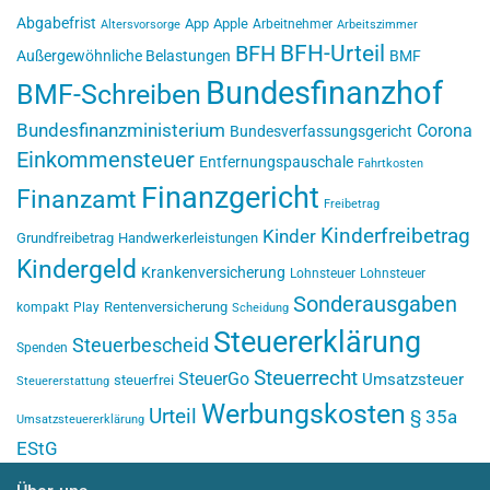
Abgabefrist
App
Apple
Arbeitnehmer
Altersvorsorge
Arbeitszimmer
BFH-Urteil
BFH
Außergewöhnliche Belastungen
BMF
Bundesfinanzhof
BMF-Schreiben
Bundesfinanzministerium
Corona
Bundesverfassungsgericht
Einkommensteuer
Entfernungspauschale
Fahrtkosten
Finanzgericht
Finanzamt
Freibetrag
Kinderfreibetrag
Kinder
Grundfreibetrag
Handwerkerleistungen
Kindergeld
Krankenversicherung
Lohnsteuer
Lohnsteuer
Sonderausgaben
Rentenversicherung
kompakt
Play
Scheidung
Steuererklärung
Steuerbescheid
Spenden
Steuerrecht
SteuerGo
Umsatzsteuer
steuerfrei
Steuererstattung
Werbungskosten
Urteil
§ 35a
Umsatzsteuererklärung
EStG