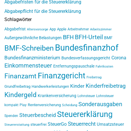
Abgabefristen für die Steuererklärung
Abgabepflicht für die Steuererklärung
Schlagwörter
Abgabefrist
App
Apple
Arbeitnehmer
Altersvorsorge
Arbeitszimmer
BFH-Urteil
BFH
Außergewöhnliche Belastungen
BMF
Bundesfinanzhof
BMF-Schreiben
Bundesfinanzministerium
Corona
Bundesverfassungsgericht
Einkommensteuer
Entfernungspauschale
Fahrtkosten
Finanzgericht
Finanzamt
Freibetrag
Kinderfreibetrag
Kinder
Grundfreibetrag
Handwerkerleistungen
Kindergeld
Krankenversicherung
Lohnsteuer
Lohnsteuer
Sonderausgaben
Rentenversicherung
kompakt
Play
Scheidung
Steuererklärung
Steuerbescheid
Spenden
Steuerrecht
SteuerGo
Umsatzsteuer
steuerfrei
Steuererstattung