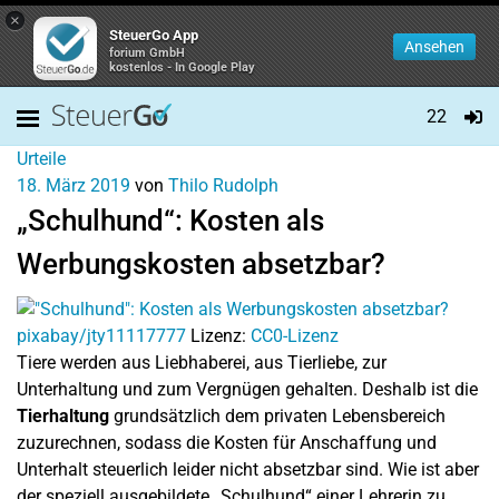
×
SteuerGo App
Ansehen
forium GmbH
kostenlos - In Google Play
22
Urteile
18. März 2019
von
Thilo Rudolph
„Schulhund“: Kosten als
Werbungskosten absetzbar?
pixabay/jty11117777
Lizenz:
CC0-Lizenz
Tiere werden aus Liebhaberei, aus Tierliebe, zur
Unterhaltung und zum Vergnügen gehalten. Deshalb ist die
Tierhaltung
grundsätzlich dem privaten Lebensbereich
zuzurechnen, sodass die Kosten für Anschaffung und
Unterhalt steuerlich leider nicht absetzbar sind. Wie ist aber
der speziell ausgebildete „Schulhund“ einer Lehrerin zu