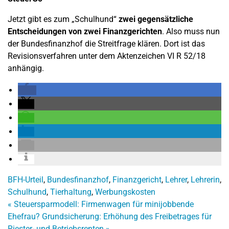
Jetzt gibt es zum „Schulhund“
zwei gegensätzliche
Entscheidungen von zwei Finanzgerichten
. Also muss nun
der Bundesfinanzhof die Streitfrage klären. Dort ist das
Revisionsverfahren unter dem Aktenzeichen VI R 52/18
anhängig.
BFH-Urteil
,
Bundesfinanzhof
,
Finanzgericht
,
Lehrer
,
Lehrerin
,
Schulhund
,
Tierhaltung
,
Werbungskosten
«
Steuersparmodell: Firmenwagen für minijobbende
Ehefrau?
Grundsicherung: Erhöhung des Freibetrages für
Riester- und Betriebsrenten
»