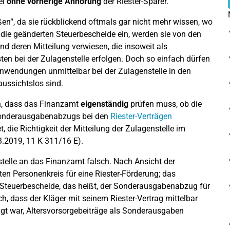
el
ohne vorherige Anhörung
der Riester-Sparer.
en“, da sie rückblickend oftmals gar nicht mehr wissen, wo
 die geänderten Steuerbescheide ein, werden sie von den
d deren Mitteilung verwiesen, die insoweit als
n bei der Zulagenstelle erfolgen. Doch so einfach dürfen
nwendungen unmittelbar bei der Zulagenstelle in den
aussichtslos sind.
n, dass das Finanzamt
eigenständig
prüfen muss, ob die
onderausgabenabzugs bei den
Riester-Verträgen
et, die Richtigkeit der Mitteilung der Zulagenstelle im
3.2019, 11 K 311/16 E).
stelle an das Finanzamt falsch. Nach Ansicht der
ten Personenkreis für eine Riester-Förderung; das
Steuerbescheide, das heißt, der Sonderausgabenabzug für
h, dass der Kläger mit seinem Riester-Vertrag mittelbar
igt war, Altersvorsorgebeiträge als Sonderausgaben