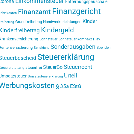
Einkommensteuer
Corona
Entfernungspauschale
Finanzgericht
Finanzamt
Fahrtkosten
Kinder
Grundfreibetrag
Handwerkerleistungen
Freibetrag
Kindergeld
Kinderfreibetrag
Krankenversicherung
Lohnsteuer
Lohnsteuer kompakt
Play
Sonderausgaben
Rentenversicherung
Spenden
Scheidung
Steuererklärung
Steuerbescheid
Steuerrecht
SteuerGo
steuerfrei
Steuererstattung
Urteil
Umsatzsteuer
Umsatzsteuererklärung
Werbungskosten
§ 35a EStG