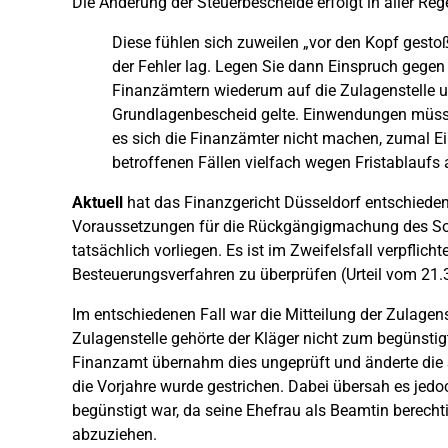
Die Änderung der Steuerbescheide erfolgt in aller Reg
Diese fühlen sich zuweilen „vor den Kopf gestoß
der Fehler lag. Legen Sie dann Einspruch gegen
Finanzämtern wiederum auf die Zulagenstelle un
Grundlagenbescheid gelte. Einwendungen müsste
es sich die Finanzämter nicht machen, zumal Ei
betroffenen Fällen vielfach wegen Fristablaufs 
Aktuell
hat das Finanzgericht Düsseldorf entschiede
Voraussetzungen für die Rückgängigmachung des S
tatsächlich vorliegen. Es ist im Zweifelsfall verpflicht
Besteuerungsverfahren zu überprüfen (Urteil vom 21.
Im entschiedenen Fall war die Mitteilung der Zulagen
Zulagenstelle gehörte der Kläger nicht zum begünstig
Finanzamt übernahm dies ungeprüft und änderte die 
die Vorjahre wurde gestrichen. Dabei übersah es jedoc
begünstigt war, da seine Ehefrau als Beamtin berecht
abzuziehen.