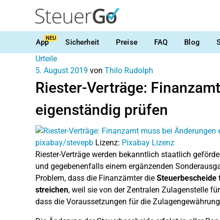
NEU
App
Sicherheit
Preise
FAQ
Blog
Urteile
5. August 2019
von
Thilo Rudolph
Riester-Verträge: Finanzam
eigenständig prüfen
pixabay/stevepb
Lizenz:
Pixabay Lizenz
Riester-Verträge werden bekanntlich staatlich geförde
und gegebenenfalls einem ergänzenden Sonderausgabe
Problem, dass die Finanzämter die
Steuerbescheide f
streichen
, weil sie von der Zentralen Zulagenstelle f
dass die Voraussetzungen für die Zulagengewährung