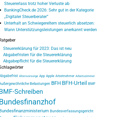
Steuererlass trotz hoher Verluste ab
BankingCheck.de 2026: Sehr gut in der Kategorie
„Digitaler Steuerberater“
Unterhalt an Schwiegereltern steuerlich absetzen:
Wann Unterstützungsleistungen anerkannt werden
Ratgeber
Steuererklärung für 2023: Das ist neu
Abgabefristen für die Steuererklärung
Abgabepflicht für die Steuererklärung
Schlagwörter
Abgabefrist
App
Apple
Arbeitnehmer
Altersvorsorge
Arbeitszimmer
BFH-Urteil
BFH
Außergewöhnliche Belastungen
BMF
BMF-Schreiben
Bundesfinanzhof
Bundesfinanzministerium
Bundesverfassungsgericht