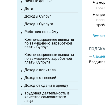
Личные данные
Toggle menu
амор
посл
Дети
Toggle menu
опре
Доходы Супруг
посл
Доходы Супруга
треб
Работник по найму
Toggle menu
Все ак
Компенсационные выплаты
по замещению заработной
платы Супруг
ПОДСКА
Компенсационные выплаты
Наиме
по замещению заработной
Введите
платы Супруга
Доход с капитала
Toggle menu
Доходы от пенсий
Toggle menu
Доход от сдачи в аренду
Toggle menu
Трудовая деятельность в
Toggle menu
качестве самозанятого
лица