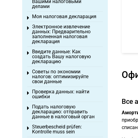
Вашими налоговыми
делами
Моя налоговая декларация
Toggle menu
Электронное извлечение
Toggle menu
данных: Предварительно
заполненная налоговая
декларация
Введите данные: Как
Toggle menu
создать Вашу налоговую
декларацию
Советы по экономии
Офи
Toggle menu
налогов: оптимизируйте
свои данные
Проверка данных: найти
Toggle menu
ошибки
Все 
Подать налоговую
Toggle menu
декларацию: отправить
Аморт
данные в налоговый орган
приобр
Steuerbescheid prüfen:
списан
Toggle menu
Kontrolle muss sein