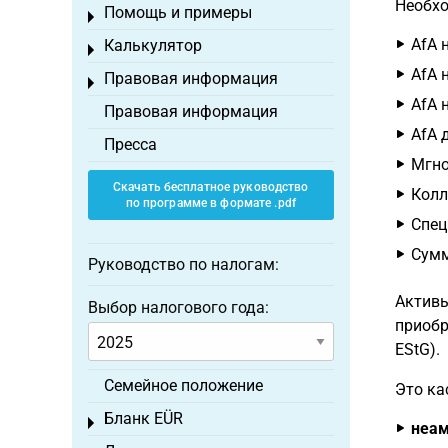
Необхо
Помощь и примеры
Toggle menu
AfA 
Калькулятор
Toggle menu
AfA 
Правовая информация
Toggle menu
AfA 
Правовая информация
AfA 
Пресса
Мгно
Скачать бесплатное руководство
Колл
по программе в формате .pdf
Спец
Сумм
Руководство по налогам:
Активы
Выбор налогового года:
приобр
EStG).
Семейное положение
Это ка
Бланк EÜR
Toggle menu
неам