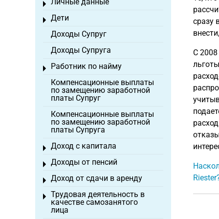
Личные данные
Toggle menu
рассчи
Дети
Toggle menu
сразу 
внести
Доходы Супруг
Доходы Супруга
С 2008
льготы
Работник по найму
Toggle menu
расход
Компенсационные выплаты
распро
по замещению заработной
платы Супруг
учитыв
подает
Компенсационные выплаты
по замещению заработной
расход
платы Супруга
отказы
Доход с капитала
интере
Toggle menu
Доходы от пенсий
Toggle menu
Наскол
Riester
Доход от сдачи в аренду
Toggle menu
Трудовая деятельность в
Toggle menu
качестве самозанятого
лица