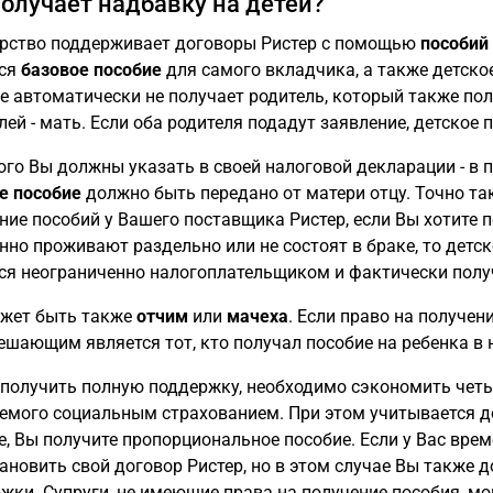
получает надбавку на детей?
рство поддерживает договоры Ристер с помощью
пособий
тся
базовое пособие
для самого вкладчика, а также детское
е автоматически не получает родитель, который также полу
лей - мать. Если оба родителя подадут заявление, детское
ого Вы должны указать в своей налоговой декларации - в п
е пособие
должно быть передано от матери отцу. Точно та
ние пособий у Вашего поставщика Ристер, если Вы хотите п
нно проживают раздельно или не состоят в браке, то детск
ся неограниченно налогоплательщиком и фактически получ
жет быть также
отчим
или
мачеха
. Если право на получен
решающим является тот, кто получал пособие на ребенка в 
получить полную поддержку, необходимо сэкономить четы
емого социальным страхованием. При этом учитывается д
, Вы получите пропорциональное пособие. Если у Вас врем
ановить свой договор Ристер, но в этом случае Вы также 
жки. Супруги, не имеющие права на получение пособия, мог