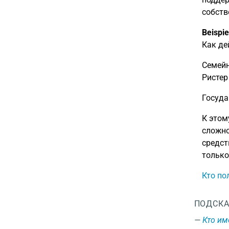
собств
Beispie
Как де
Семейн
Ристер
Госуда
К этом
сложно
средст
только
Кто по
ПОДСКА
Кто им