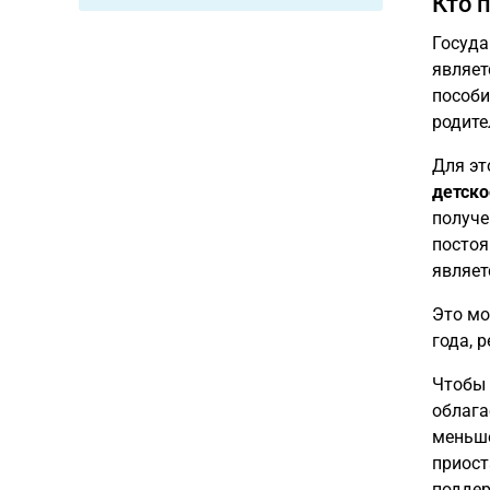
Кто 
Госуда
являе
пособи
родите
Для эт
детско
получе
постоя
являет
Это мо
года, 
Чтобы 
облага
меньше
приост
поддер