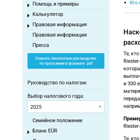
Кто 
Помощь и примеры
Toggle menu
Калькулятор
Toggle menu
Правовая информация
Toggle menu
Наск
Правовая информация
расх
Пресса
Те, кт
Скачать бесплатное руководство
Rieste
по программе в формате .pdf
котора
выпла
Руководство по налогам:
и 300 
матери
Выбор налогового года:
переда
наприм
Приме
Семейное положение
Riester
Бланк EÜR
Toggle menu
Те, кт