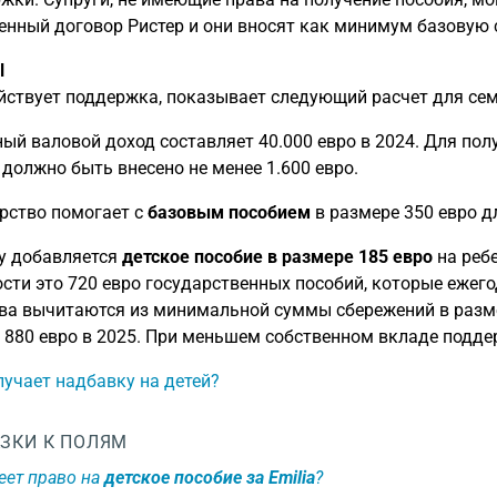
енный договор Ристер и они вносят как минимум базовую 
l
йствует поддержка, показывает следующий расчет для сем
ый валовой доход составляет 40.000 евро в 2024. Для пол
 должно быть внесено не менее 1.600 евро.
рство помогает с
базовым пособием
в размере 350 евро дл
у добавляется
детское пособие в размере 185 евро
на ребе
сти это 720 евро государственных пособий, которые ежег
ва вычитаются из минимальной суммы сбережений в размер
 880 евро в 2025. При меньшем собственном вкладе подде
лучает надбавку на детей?
ЗКИ К ПОЛЯМ
еет право на
детское пособие за Emilia
?