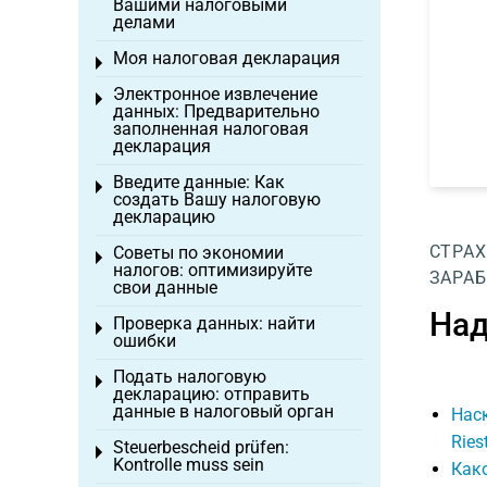
Вашими налоговыми
делами
Моя налоговая декларация
Toggle menu
Электронное извлечение
Toggle menu
данных: Предварительно
заполненная налоговая
декларация
Введите данные: Как
Toggle menu
создать Вашу налоговую
декларацию
СТРАХ
Советы по экономии
Toggle menu
налогов: оптимизируйте
ЗАРАБ
свои данные
Над
Проверка данных: найти
Toggle menu
ошибки
Подать налоговую
Toggle menu
декларацию: отправить
данные в налоговый орган
Нас
Ries
Steuerbescheid prüfen:
Toggle menu
Kontrolle muss sein
Како