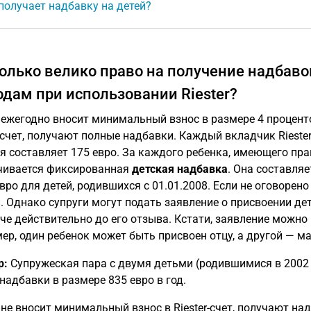
получает надбавку на детей?
олько велико право на получение надбав
одам при использовании Riester?
о ежегодно вносит минимальный взнос в размере 4 процент
r-счет, получают полные надбавки. Каждый вкладчик Riest
я составляет 175 евро. За каждого ребенка, имеющего пра
чивается фиксированная
детская надбавка
. Она составляе
евро для детей, родившихся с 01.01.2008. Если не оговорено
. Однако супруги могут подать заявление о присвоении дет
че действительно до его отзыва. Кстати, заявление можно 
ер, один ребенок может быть присвоен отцу, а другой — ма
р:
Супружеская пара с двумя детьми (родившимися в 2002 
-надбавки в размере 835 евро в год.
о не вносит минимальный взнос в Riester-счет, получают на