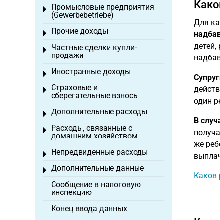
Како
Промысловые предприятия
Toggle menu
(Gewerbebetriebe)
Для ка
Прочие доходы
Toggle menu
надбав
детей,
Частные сделки купли-
Toggle menu
продажи
надбав
Иностранные доходы
Toggle menu
Супруг
Страховые и
действ
Toggle menu
сберегательные взносы
один р
Дополнительные расходы
Toggle menu
В случ
Расходы, связанные с
Toggle menu
получа
домашним хозяйством
же реб
Непредвиденные расходы
Toggle menu
выплач
Дополнительные данные
Toggle menu
Каков 
Сообщение в налоговую
инспекцию
Конец ввода данных