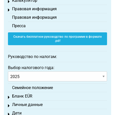
Калькулятор
Toggle menu
Правовая информация
Toggle menu
Правовая информация
Пресса
Скачать бесплатное руководство по программе в формате
.pdf
Руководство по налогам:
Выбор налогового года:
Семейное положение
Бланк EÜR
Toggle menu
Личные данные
Toggle menu
Дети
Toggle menu