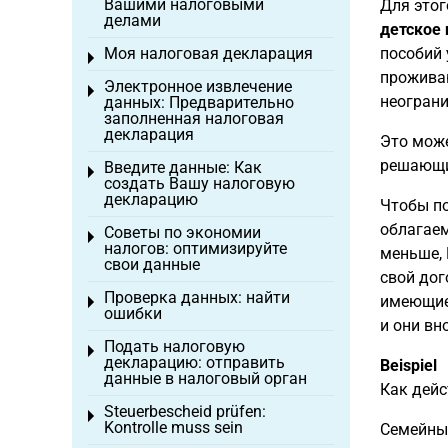
Вашими налоговыми
Для этог
делами
детское 
Моя налоговая декларация
пособий 
Toggle menu
проживаю
Электронное извлечение
Toggle menu
неограни
данных: Предварительно
заполненная налоговая
декларация
Это мож
решающим
Введите данные: Как
Toggle menu
создать Вашу налоговую
декларацию
Чтобы по
облагаем
Советы по экономии
Toggle menu
налогов: оптимизируйте
меньше, 
свои данные
свой дог
Проверка данных: найти
имеющие 
Toggle menu
ошибки
и они вн
Подать налоговую
Toggle menu
декларацию: отправить
Beispiel
данные в налоговый орган
Как дейс
Steuerbescheid prüfen:
Toggle menu
Kontrolle muss sein
Семейный