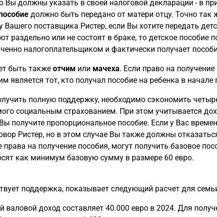
о Вы должны указать в своей налоговой декларации - в при
пособие
должно быть передано от матери отцу. Точно так 
у Вашего поставщика Ристер, если Вы хотите передать детс
т раздельно или не состоят в браке, то детское пособие п
ченно налогоплательщиком и фактически получает пособи
ет быть также
отчим
или
мачеха
. Если право на получение
 является тот, кто получал пособие на ребенка в начале 
лучить полную поддержку, необходимо сэкономить четыре
ого социальным страхованием. При этом учитывается дох
Вы получите пропорциональное пособие. Если у Вас време
овор Ристер, но в этом случае Вы также должны отказаться
права на получение пособия, могут получить базовое посо
осят как минимум базовую сумму в размере 60 евро.
твует поддержка, показывает следующий расчет для семьи
 валовой доход составляет 40.000 евро в 2024. Для получ