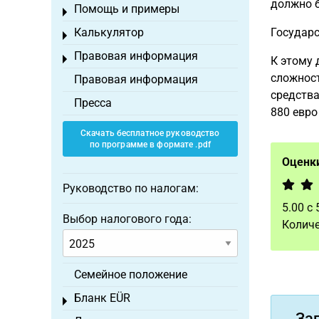
должно б
Помощь и примеры
Toggle menu
Калькулятор
Государс
Toggle menu
Правовая информация
Toggle menu
К этому
сложност
Правовая информация
средства
Пресса
880 евро
Скачать бесплатное руководство
по программе в формате .pdf
Оценки
Руководство по налогам:
5.00
с
Выбор налогового года:
Количе
Семейное положение
Бланк EÜR
Toggle menu
За