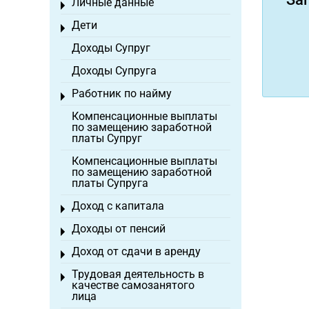
Личные данные
Toggle menu
Дети
Toggle menu
Доходы Супруг
Доходы Супруга
Работник по найму
Toggle menu
Компенсационные выплаты
по замещению заработной
платы Супруг
Компенсационные выплаты
по замещению заработной
платы Супруга
Доход с капитала
Toggle menu
Доходы от пенсий
Toggle menu
Доход от сдачи в аренду
Toggle menu
Трудовая деятельность в
Toggle menu
качестве самозанятого
лица