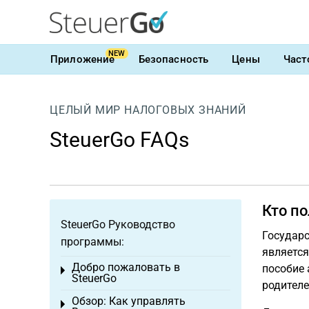
NEW
Приложение
Безопасность
Цены
Част
ЦЕЛЫЙ МИР НАЛОГОВЫХ ЗНАНИЙ
SteuerGo FAQs
Кто по
SteuerGo Руководство
Государ
программы:
являетс
Добро пожаловать в
пособие 
Toggle menu
SteuerGo
родителе
Обзор: Как управлять
Toggle menu