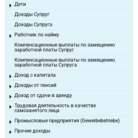
Дети
Toggle menu
Доходы Супруг
Доходы Супруга
Работник по найму
Toggle menu
Компенсационные выплаты по замещению
заработной платы Супруг
Компенсационные выплаты по замещению
заработной платы Супруга
Доход с капитала
Toggle menu
Доходы от пенсий
Toggle menu
Доход от сдачи в аренду
Toggle menu
Трудовая деятельность в качестве
Toggle menu
самозанятого лица
Промысловые предприятия (Gewerbebetriebe)
Toggle menu
Прочие доходы
Toggle menu