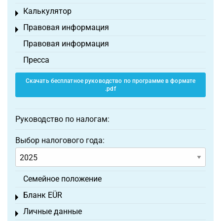
Калькулятор
Toggle menu
Правовая информация
Toggle menu
Правовая информация
Пресса
Скачать бесплатное руководство по программе в формате
.pdf
Руководство по налогам:
Выбор налогового года:
Семейное положение
Бланк EÜR
Toggle menu
Личные данные
Toggle menu