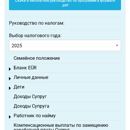
Скачать бесплатное руководство по программе в формате
.pdf
Руководство по налогам:
Выбор налогового года:
Семейное положение
Бланк EÜR
Toggle menu
Личные данные
Toggle menu
Дети
Toggle menu
Доходы Супруг
Доходы Супруга
Работник по найму
Toggle menu
Компенсационные выплаты по замещению
заработной платы Супруг