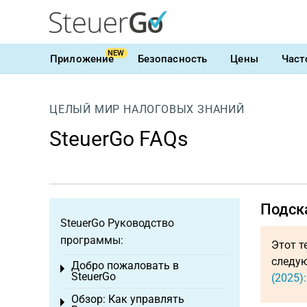
NEW
Приложение
Безопасность
Цены
Част
ЦЕЛЫЙ МИР НАЛОГОВЫХ ЗНАНИЙ
SteuerGo FAQs
Подска
SteuerGo Руководство
программы:
Этот т
следую
Добро пожаловать в
Toggle menu
SteuerGo
(2025)
Обзор: Как управлять
Toggle menu