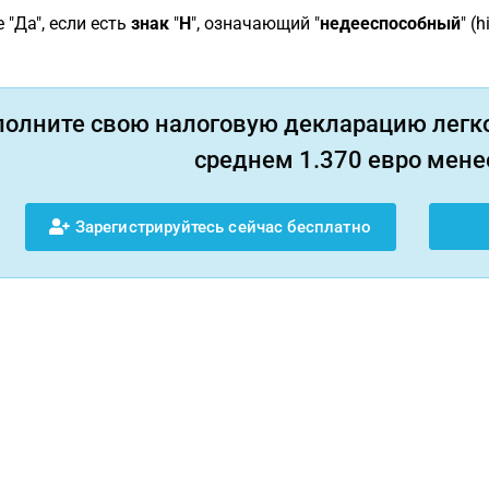
 "Да", если есть
знак
"
H
", означающий "
недееспособный
" (
полните свою налоговую декларацию легко
среднем 1.370 евро менее
Зарегистрируйтесь сейчас бесплатно