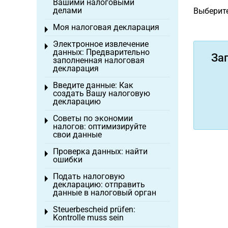
Вашими налоговыми
делами
Выберите
Моя налоговая декларация
Toggle menu
Электронное извлечение
Toggle menu
данных: Предварительно
За
заполненная налоговая
декларация
Введите данные: Как
Toggle menu
создать Вашу налоговую
декларацию
Советы по экономии
Toggle menu
налогов: оптимизируйте
свои данные
Проверка данных: найти
Toggle menu
ошибки
Подать налоговую
Toggle menu
декларацию: отправить
данные в налоговый орган
Steuerbescheid prüfen:
Toggle menu
Kontrolle muss sein