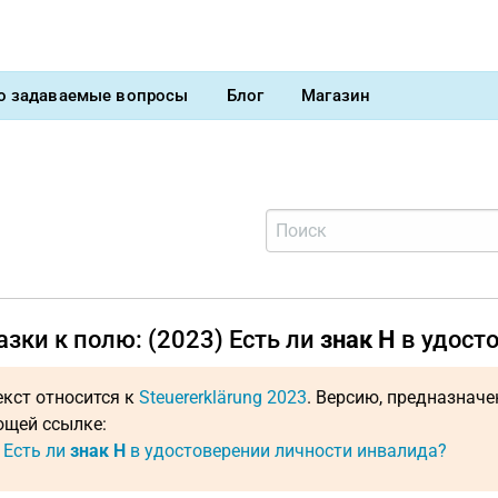
о задаваемые вопросы
Блог
Магазин
зки к полю: (2023) Есть ли
знак H
в удост
екст относится к
Steuererklärung 2023
. Версию, предназнач
щей ссылке:
: Есть ли
знак H
в удостоверении личности инвалида?