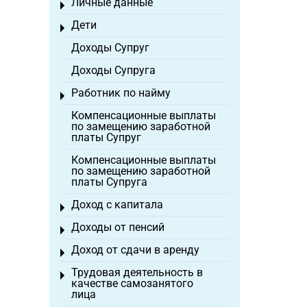
Личные данные
Toggle menu
Дети
Toggle menu
Доходы Супруг
Доходы Супруга
Работник по найму
Toggle menu
Компенсационные выплаты
по замещению заработной
платы Супруг
Компенсационные выплаты
по замещению заработной
платы Супруга
Доход с капитала
Toggle menu
Доходы от пенсий
Toggle menu
Доход от сдачи в аренду
Toggle menu
Трудовая деятельность в
Toggle menu
качестве самозанятого
лица