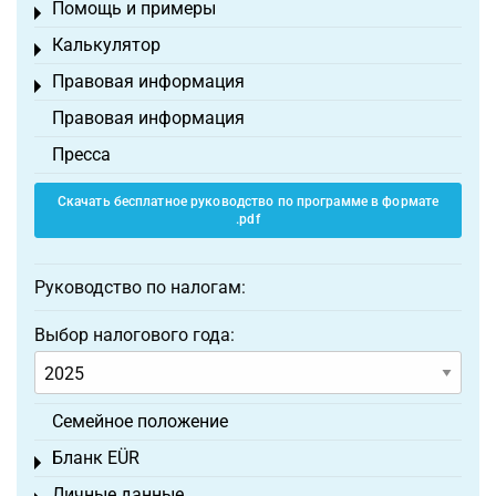
Помощь и примеры
Toggle menu
Калькулятор
Toggle menu
Правовая информация
Toggle menu
Правовая информация
Пресса
Скачать бесплатное руководство по программе в формате
.pdf
Руководство по налогам:
Выбор налогового года:
Семейное положение
Бланк EÜR
Toggle menu
Личные данные