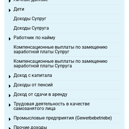
Toggle menu
Дети
Toggle menu
Доходы Супруг
Доходы Супруга
Работник по найму
Toggle menu
Компенсационные выплаты по замещению
заработной платы Супруг
Компенсационные выплаты по замещению
заработной платы Супруга
Доход с капитала
Toggle menu
Доходы от пенсий
Toggle menu
Доход от сдачи в аренду
Toggle menu
Трудовая деятельность в качестве
Toggle menu
самозанятого лица
Промысловые предприятия (Gewerbebetriebe)
Toggle menu
Прочие доходы