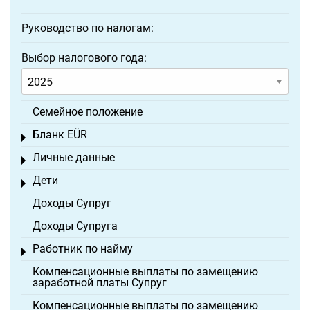
Руководство по налогам:
Выбор налогового года:
Семейное положение
Бланк EÜR
Toggle menu
Личные данные
Toggle menu
Дети
Toggle menu
Доходы Супруг
Доходы Супруга
Работник по найму
Toggle menu
Компенсационные выплаты по замещению
заработной платы Супруг
Компенсационные выплаты по замещению