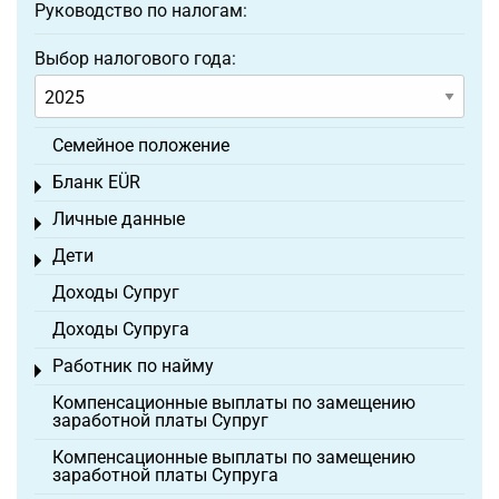
Руководство по налогам:
Выбор налогового года:
Семейное положение
Бланк EÜR
Toggle menu
Личные данные
Toggle menu
Дети
Toggle menu
Доходы Супруг
Доходы Супруга
Работник по найму
Toggle menu
Компенсационные выплаты по замещению
заработной платы Супруг
Компенсационные выплаты по замещению
заработной платы Супруга