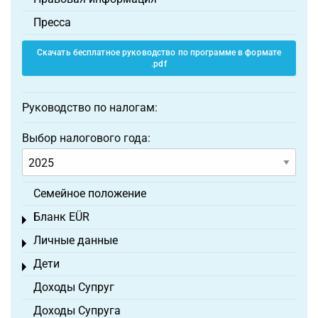
Пресса
Скачать бесплатное руководство по программе в формате
.pdf
Руководство по налогам:
Выбор налогового года:
Семейное положение
Бланк EÜR
Toggle menu
Личные данные
Toggle menu
Дети
Toggle menu
Доходы Супруг
Доходы Супруга