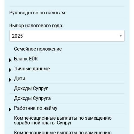
Руководство по налогам:
Выбор налогового года:
Семейное положение
Бланк EÜR
Toggle menu
Личные данные
Toggle menu
Дети
Toggle menu
Доходы Супруг
Доходы Супруга
Работник по найму
Toggle menu
Компенсационные выплаты по замещению
заработной платы Супруг
Компенсационные выплаты по замещению