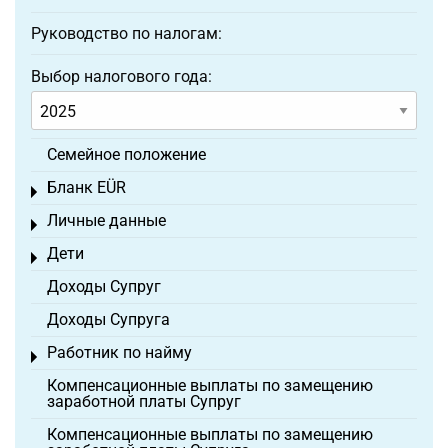
Руководство по налогам:
Выбор налогового года:
Семейное положение
Бланк EÜR
Toggle menu
Личные данные
Toggle menu
Дети
Toggle menu
Доходы Супруг
Доходы Супруга
Работник по найму
Toggle menu
Компенсационные выплаты по замещению
заработной платы Супруг
Компенсационные выплаты по замещению