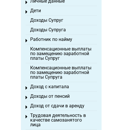
Личные данные
Toggle menu
Дети
Toggle menu
Доходы Супруг
Доходы Супруга
Работник по найму
Toggle menu
Компенсационные выплаты
по замещению заработной
платы Супруг
Компенсационные выплаты
по замещению заработной
платы Супруга
Доход с капитала
Toggle menu
Доходы от пенсий
Toggle menu
Доход от сдачи в аренду
Toggle menu
Трудовая деятельность в
Toggle menu
качестве самозанятого
лица