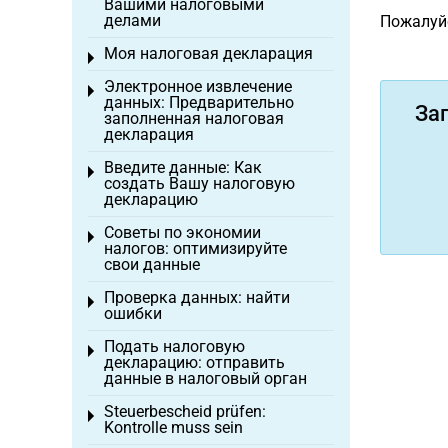
Вашими налоговыми
делами
Пожалуйс
Моя налоговая декларация
Toggle menu
Электронное извлечение
Toggle menu
данных: Предварительно
За
заполненная налоговая
декларация
Введите данные: Как
Toggle menu
создать Вашу налоговую
декларацию
Советы по экономии
Toggle menu
налогов: оптимизируйте
свои данные
Проверка данных: найти
Toggle menu
ошибки
Подать налоговую
Toggle menu
декларацию: отправить
данные в налоговый орган
Steuerbescheid prüfen:
Toggle menu
Kontrolle muss sein