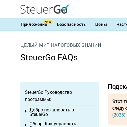
NEW
Приложение
Безопасность
Цены
Част
ЦЕЛЫЙ МИР НАЛОГОВЫХ ЗНАНИЙ
SteuerGo FAQs
Подска
SteuerGo Руководство
программы:
Этот т
следую
Добро пожаловать в
Toggle menu
SteuerGo
(2025)
Обзор: Как управлять
Toggle menu