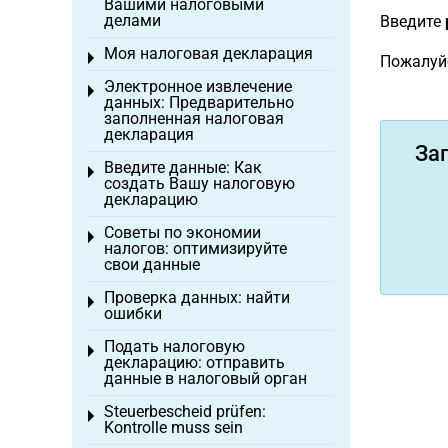
Вашими налоговыми
делами
Введите
Моя налоговая декларация
Toggle menu
Пожалуй
Электронное извлечение
Toggle menu
данных: Предварительно
заполненная налоговая
декларация
За
Введите данные: Как
Toggle menu
создать Вашу налоговую
декларацию
Советы по экономии
Toggle menu
налогов: оптимизируйте
свои данные
Проверка данных: найти
Toggle menu
ошибки
Подать налоговую
Toggle menu
декларацию: отправить
данные в налоговый орган
Steuerbescheid prüfen:
Toggle menu
Kontrolle muss sein