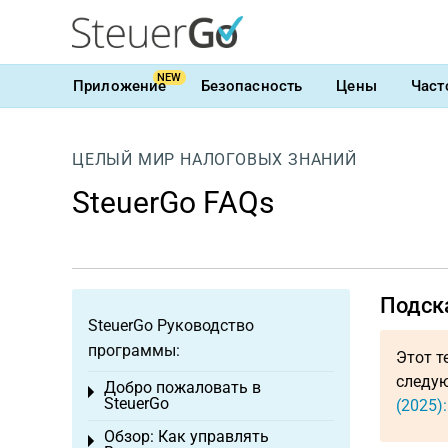
NEW
Приложение
Безопасность
Цены
Част
ЦЕЛЫЙ МИР НАЛОГОВЫХ ЗНАНИЙ
SteuerGo FAQs
Подска
SteuerGo Руководство
программы:
Этот т
следую
Добро пожаловать в
Toggle menu
SteuerGo
(2025)
Обзор: Как управлять
Toggle menu