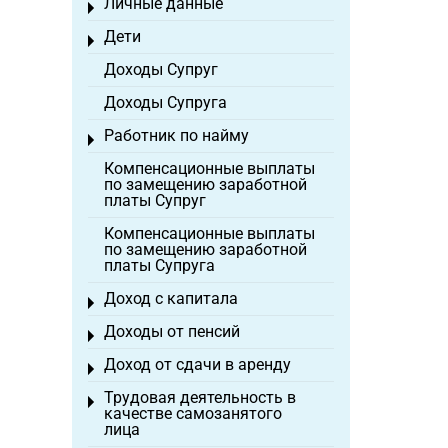
Личные данные
Toggle menu
Дети
Toggle menu
Доходы Супруг
Доходы Супруга
Работник по найму
Toggle menu
Компенсационные выплаты
по замещению заработной
платы Супруг
Компенсационные выплаты
по замещению заработной
платы Супруга
Доход с капитала
Toggle menu
Доходы от пенсий
Toggle menu
Доход от сдачи в аренду
Toggle menu
Трудовая деятельность в
Toggle menu
качестве самозанятого
лица