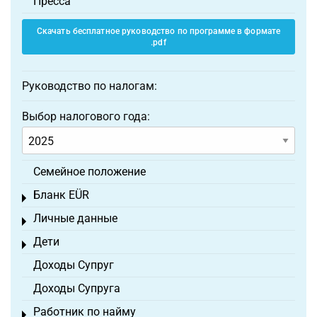
Пресса
Скачать бесплатное руководство по программе в формате
.pdf
Руководство по налогам:
Выбор налогового года:
Семейное положение
Бланк EÜR
Toggle menu
Личные данные
Toggle menu
Дети
Toggle menu
Доходы Супруг
Доходы Супруга
Работник по найму
Toggle menu