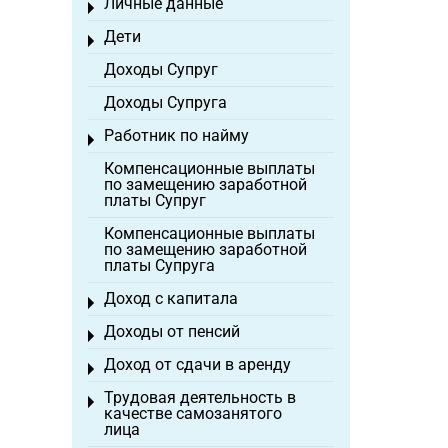
Личные данные
Toggle menu
Дети
Toggle menu
Доходы Супруг
Доходы Супруга
Работник по найму
Toggle menu
Компенсационные выплаты
по замещению заработной
платы Супруг
Компенсационные выплаты
по замещению заработной
платы Супруга
Доход с капитала
Toggle menu
Доходы от пенсий
Toggle menu
Доход от сдачи в аренду
Toggle menu
Трудовая деятельность в
Toggle menu
качестве самозанятого
лица