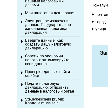
Вашими налоговыми
делами
Пожалуйс
Моя налоговая декларация
Toggle menu
почтов
Электронное извлечение
город
Toggle menu
данных: Предварительно
заполненная налоговая
улица
декларация
Введите данные: Как
Toggle menu
создать Вашу налоговую
декларацию
За
Советы по экономии
Toggle menu
налогов: оптимизируйте
свои данные
Проверка данных: найти
Toggle menu
ошибки
Подать налоговую
Toggle menu
декларацию: отправить
данные в налоговый орган
Steuerbescheid prüfen:
Toggle menu
Kontrolle muss sein