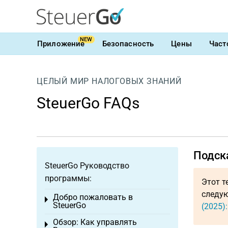
NEW
Приложение
Безопасность
Цены
Част
ЦЕЛЫЙ МИР НАЛОГОВЫХ ЗНАНИЙ
SteuerGo FAQs
Подска
SteuerGo Руководство
программы:
Этот т
следую
Добро пожаловать в
Toggle menu
SteuerGo
(2025)
Обзор: Как управлять
Toggle menu