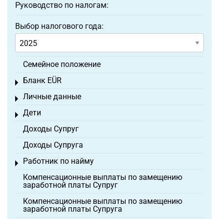
Руководство по налогам:
Выбор налогового года:
Семейное положение
Бланк EÜR
Toggle menu
Личные данные
Toggle menu
Дети
Toggle menu
Доходы Супруг
Доходы Супруга
Работник по найму
Toggle menu
Компенсационные выплаты по замещению
заработной платы Супруг
Компенсационные выплаты по замещению
заработной платы Супруга