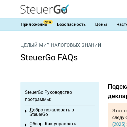
NEW
Приложение
Безопасность
Цены
Част
ЦЕЛЫЙ МИР НАЛОГОВЫХ ЗНАНИЙ
SteuerGo FAQs
Подска
SteuerGo Руководство
декла
программы:
Добро пожаловать в
Этот т
Toggle menu
SteuerGo
следую
Обзор: Как управлять
(2025)
Toggle menu