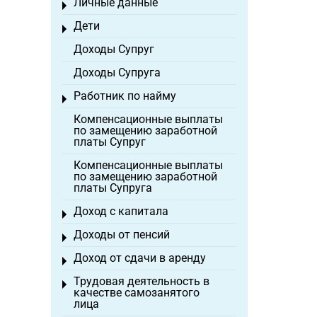
Личные данные
Toggle menu
Дети
Toggle menu
Доходы Супруг
Доходы Супруга
Работник по найму
Toggle menu
Компенсационные выплаты
по замещению заработной
платы Супруг
Компенсационные выплаты
по замещению заработной
платы Супруга
Доход с капитала
Toggle menu
Доходы от пенсий
Toggle menu
Доход от сдачи в аренду
Toggle menu
Трудовая деятельность в
Toggle menu
качестве самозанятого
лица