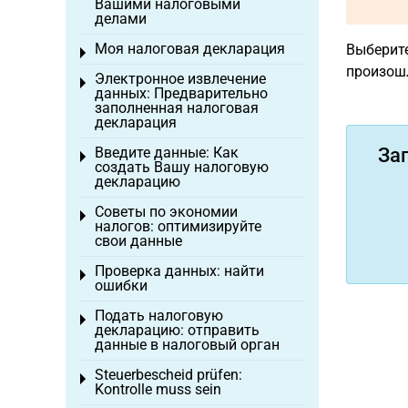
Вашими налоговыми
делами
Моя налоговая декларация
Выберите
Toggle menu
произош
Электронное извлечение
Toggle menu
данных: Предварительно
заполненная налоговая
декларация
Введите данные: Как
За
Toggle menu
создать Вашу налоговую
декларацию
Советы по экономии
Toggle menu
налогов: оптимизируйте
свои данные
Проверка данных: найти
Toggle menu
ошибки
Подать налоговую
Toggle menu
декларацию: отправить
данные в налоговый орган
Steuerbescheid prüfen:
Toggle menu
Kontrolle muss sein