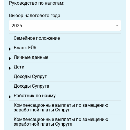
Руководство по налогам:
Выбор налогового года:
Семейное положение
Бланк EÜR
Toggle menu
Личные данные
Toggle menu
Дети
Toggle menu
Доходы Супруг
Доходы Супруга
Работник по найму
Toggle menu
Компенсационные выплаты по замещению
заработной платы Супруг
Компенсационные выплаты по замещению
заработной платы Супруга