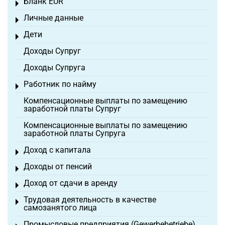
Бланк EÜR
Toggle menu
Личные данные
Toggle menu
Дети
Toggle menu
Доходы Супруг
Доходы Супруга
Работник по найму
Toggle menu
Компенсационные выплаты по замещению
заработной платы Супруг
Компенсационные выплаты по замещению
заработной платы Супруга
Доход с капитала
Toggle menu
Доходы от пенсий
Toggle menu
Доход от сдачи в аренду
Toggle menu
Трудовая деятельность в качестве
Toggle menu
самозанятого лица
Промысловые предприятия (Gewerbebetriebe)