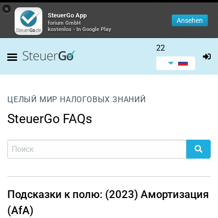
×
SteuerGo App
Ansehen
forium GmbH
kostenlos - In Google Play
22
ЦЕЛЫЙ МИР НАЛОГОВЫХ ЗНАНИЙ
SteuerGo FAQs
Подсказки к полю: (2023) Амортизация
(AfA)