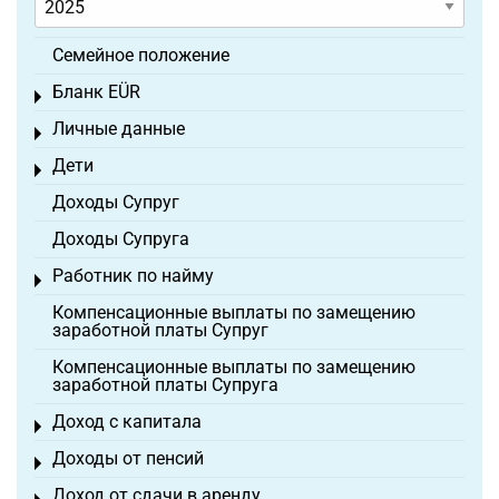
Семейное положение
Бланк EÜR
Toggle menu
Личные данные
Toggle menu
Дети
Toggle menu
Доходы Супруг
Доходы Супруга
Работник по найму
Toggle menu
Компенсационные выплаты по замещению
заработной платы Супруг
Компенсационные выплаты по замещению
заработной платы Супруга
Доход с капитала
Toggle menu
Доходы от пенсий
Toggle menu
Доход от сдачи в аренду