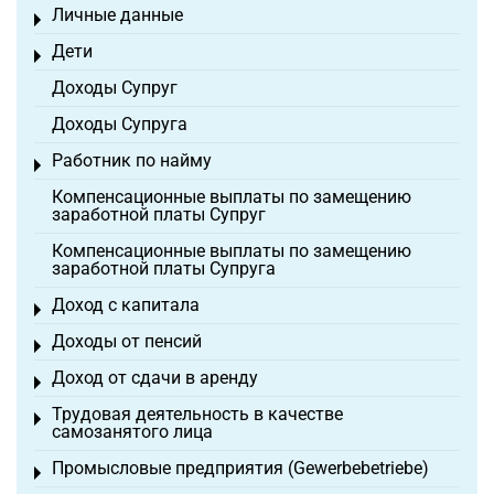
Личные данные
Toggle menu
Дети
Toggle menu
Доходы Супруг
Доходы Супруга
Работник по найму
Toggle menu
Компенсационные выплаты по замещению
заработной платы Супруг
Компенсационные выплаты по замещению
заработной платы Супруга
Доход с капитала
Toggle menu
Доходы от пенсий
Toggle menu
Доход от сдачи в аренду
Toggle menu
Трудовая деятельность в качестве
Toggle menu
самозанятого лица
Промысловые предприятия (Gewerbebetriebe)
Toggle menu