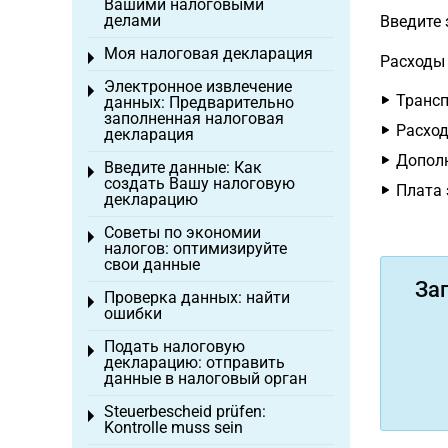
Вашими налоговыми
делами
Введите
Моя налоговая декларация
Toggle menu
Расходы
Электронное извлечение
Toggle menu
Трансп
данных: Предварительно
заполненная налоговая
Расход
декларация
Дополн
Введите данные: Как
Toggle menu
создать Вашу налоговую
Плата 
декларацию
Советы по экономии
Toggle menu
налогов: оптимизируйте
свои данные
За
Проверка данных: найти
Toggle menu
ошибки
Подать налоговую
Toggle menu
декларацию: отправить
данные в налоговый орган
Steuerbescheid prüfen:
Toggle menu
Kontrolle muss sein