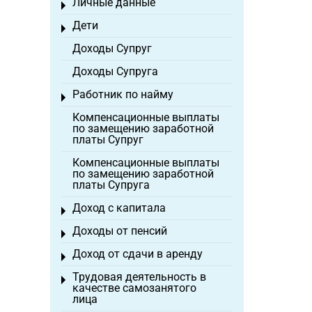
Личные данные
Toggle menu
Дети
Toggle menu
Доходы Супруг
Доходы Супруга
Работник по найму
Toggle menu
Компенсационные выплаты
по замещению заработной
платы Супруг
Компенсационные выплаты
по замещению заработной
платы Супруга
Доход с капитала
Toggle menu
Доходы от пенсий
Toggle menu
Доход от сдачи в аренду
Toggle menu
Трудовая деятельность в
Toggle menu
качестве самозанятого
лица