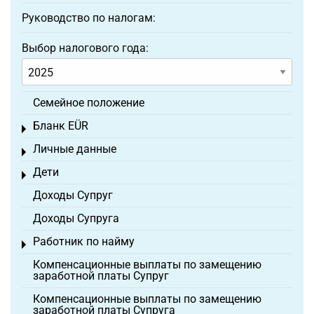
Руководство по налогам:
Выбор налогового года:
Семейное положение
Бланк EÜR
Toggle menu
Личные данные
Toggle menu
Дети
Toggle menu
Доходы Супруг
Доходы Супруга
Работник по найму
Toggle menu
Компенсационные выплаты по замещению
заработной платы Супруг
Компенсационные выплаты по замещению
заработной платы Супруга