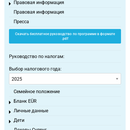
Правовая информация
Toggle menu
Правовая информация
Пресса
Скачать бесплатное руководство по программе в формате
.pdf
Руководство по налогам:
Выбор налогового года:
Семейное положение
Бланк EÜR
Toggle menu
Личные данные
Toggle menu
Дети
Toggle menu
Доходы Супруг