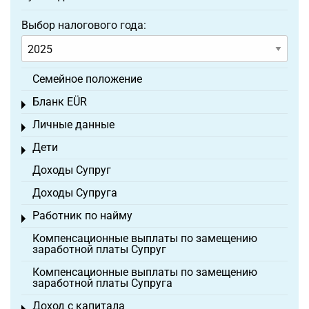
Выбор налогового года:
Семейное положение
Бланк EÜR
Toggle menu
Личные данные
Toggle menu
Дети
Toggle menu
Доходы Супруг
Доходы Супруга
Работник по найму
Toggle menu
Компенсационные выплаты по замещению
заработной платы Супруг
Компенсационные выплаты по замещению
заработной платы Супруга
Доход с капитала