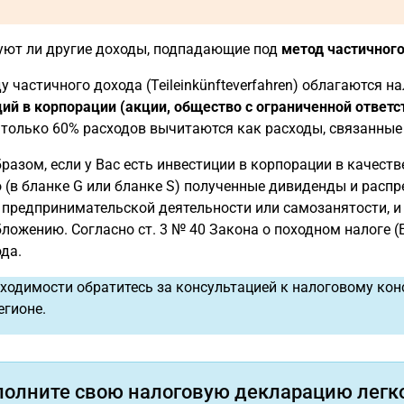
уют ли другие доходы, подпадающие под
метод частичного
у частичного дохода (Teileinkünfteverfahren) облагаются 
ий в корпорации (акции, общество с ограниченной ответ
 только 60% расходов вычитаются как расходы, связанные
разом, если у Вас есть инвестиции в корпорации в качест
 (в бланке G или бланке S) полученные дивиденды и расп
 предпринимательской деятельности или самозанятости, и
ложению. Согласно ст. 3 № 40 Закона о походном налоге (
да.
ходимости обратитесь за консультацией к налоговому кон
гионе.
полните свою налоговую декларацию легко