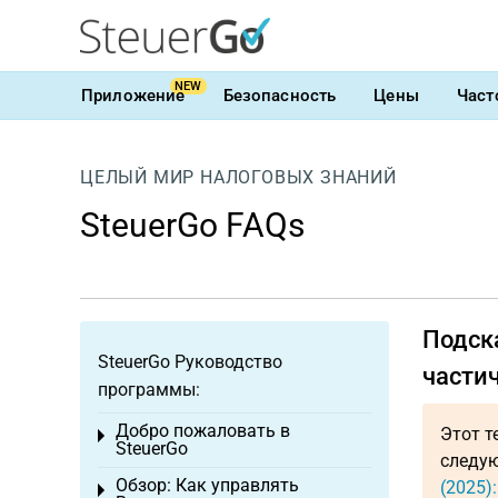
NEW
Приложение
Безопасность
Цены
Част
ЦЕЛЫЙ МИР НАЛОГОВЫХ ЗНАНИЙ
SteuerGo FAQs
Подск
SteuerGo Руководство
части
программы:
Добро пожаловать в
Этот т
Toggle menu
SteuerGo
следую
Обзор: Как управлять
(2025)
Toggle menu