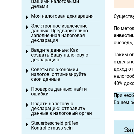
Вашими налоговыми
делами
Моя налоговая декларация
Существ
Toggle menu
Электронное извлечение
Toggle menu
По метод
данных: Предварительно
заполненная налоговая
инвестиц
декларация
очередь,
Введите данные: Как
Toggle menu
Таким об
создать Вашу налоговую
декларацию
отдельно
доход от
Советы по экономии
Toggle menu
налогов: оптимизируйте
налогооб
свои данные
40% дохо
Проверка данных: найти
Toggle menu
ошибки
При необ
Вашем ре
Подать налоговую
Toggle menu
декларацию: отправить
данные в налоговый орган
Steuerbescheid prüfen:
Toggle menu
Kontrolle muss sein
За