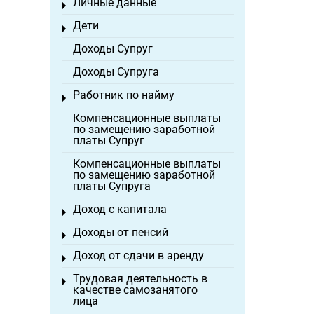
Личные данные
Toggle menu
Дети
Toggle menu
Доходы Супруг
Доходы Супруга
Работник по найму
Toggle menu
Компенсационные выплаты
по замещению заработной
платы Супруг
Компенсационные выплаты
по замещению заработной
платы Супруга
Доход с капитала
Toggle menu
Доходы от пенсий
Toggle menu
Доход от сдачи в аренду
Toggle menu
Трудовая деятельность в
Toggle menu
качестве самозанятого
лица