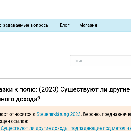
о задаваемые вопросы
Блог
Магазин
азки к полю: (2023) Существуют ли други
чного дохода?
екст относится к
Steuererklärung 2023
. Версию, предназнач
щей ссылке:
: Существуют ли другие доходы, подпадающие под метод ч