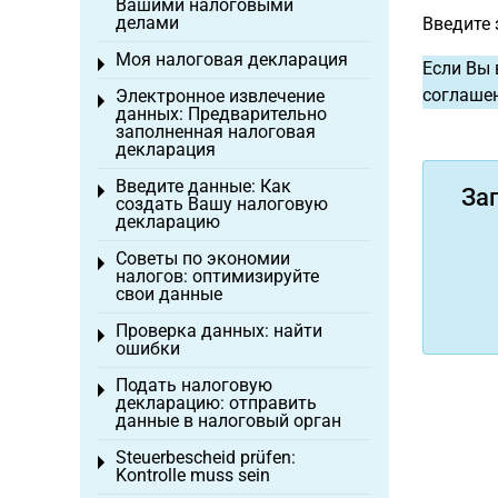
Вашими налоговыми
делами
Введите
Моя налоговая декларация
Toggle menu
Если Вы 
соглашен
Электронное извлечение
Toggle menu
данных: Предварительно
заполненная налоговая
декларация
Введите данные: Как
Toggle menu
За
создать Вашу налоговую
декларацию
Советы по экономии
Toggle menu
налогов: оптимизируйте
свои данные
Проверка данных: найти
Toggle menu
ошибки
Подать налоговую
Toggle menu
декларацию: отправить
данные в налоговый орган
Steuerbescheid prüfen:
Toggle menu
Kontrolle muss sein