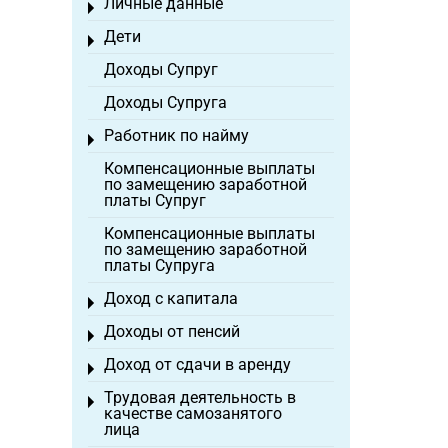
Личные данные
Toggle menu
Дети
Toggle menu
Доходы Супруг
Доходы Супруга
Работник по найму
Toggle menu
Компенсационные выплаты
по замещению заработной
платы Супруг
Компенсационные выплаты
по замещению заработной
платы Супруга
Доход с капитала
Toggle menu
Доходы от пенсий
Toggle menu
Доход от сдачи в аренду
Toggle menu
Трудовая деятельность в
Toggle menu
качестве самозанятого
лица